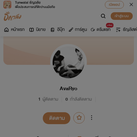
Tunwalai ธัญวลัย
เปิดแอป
เพื่อประสบการณ์ที่ดีกว่าบนมือถือ
เข้าสู่ระบบ
มาใหม่
หน้าแรก
นิยาย
อีบุ๊ก
การ์ตูน
ดรีมแชท
ธัญลิสต์
AvaRyo
1
ผู้ติดตาม
0
กำลังติดตาม
ติดตาม