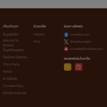
เกี่ยวกับเรา
ช่วยเหลือ
ช่องทางติดต่อ
ธัญวลัยคือ?
บทความ
tunwalai.com
นโยบายการ
FAQ
@webtunwalai
คุ้มครอง
tunwalai@ookbee.com
ข้อมูลส่วนบุคคล
เงื่อนไขและข้อตกลง
แพลตฟอร์มในเครือ
Third-Party
Notice
ดาวน์โหลด
Tunwalai Easy
(สำหรับ Android)