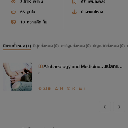
3.61K
เข้าชม
67
เพิ่มลงคลัง
66
ถูกใจ
0
ดาวน์โหลด
10
ความคิดเห็น
นิยายทั้งหมด (
1
)
อีบุ๊กทั้งหมด (
0
)
การ์ตูนทั้งหมด (
0
)
ธัญลิสต์ทั้งหมด (
0
)
Archaeology and Medicine...แปลกแต่จ
Y
ริง..เมื่อเด็กศิลป์กลายเป็นเมียหมอ
3.61K
66
10
1