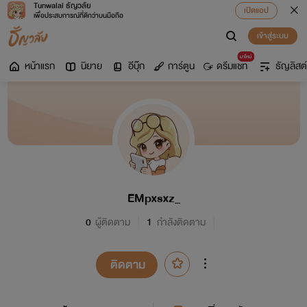
Tunwalai ธัญวลัย
เปิดแอป
เพื่อประสบการณ์ที่ดีกว่าบนมือถือ
เข้าสู่ระบบ
มาใหม่
หน้าแรก
นิยาย
อีบุ๊ก
การ์ตูน
ดรีมแชท
ธัญลิสต์
EMpxsxz_
0
ผู้ติดตาม
1
กำลังติดตาม
ติดตาม