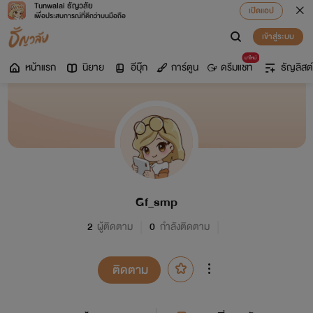
Tunwalai ธัญวลัย
เปิดแอป
เพื่อประสบการณ์ที่ดีกว่าบนมือถือ
เข้าสู่ระบบ
มาใหม่
หน้าแรก
นิยาย
อีบุ๊ก
การ์ตูน
ดรีมแชท
ธัญลิสต์
Gf_smp
2
ผู้ติดตาม
0
กำลังติดตาม
ติดตาม