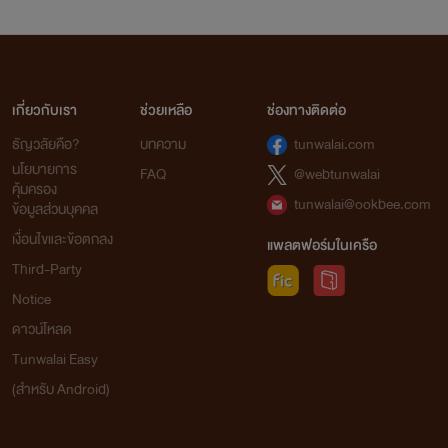
เกี่ยวกับเรา
ช่วยเหลือ
ช่องทางติดต่อ
ธัญวลัยคือ?
บทความ
tunwalai.com
นโยบายการ
FAQ
@webtunwalai
คุ้มครอง
tunwalai@ookbee.com
ข้อมูลส่วนบุคคล
เงื่อนไขและข้อตกลง
แพลตฟอร์มในเครือ
Third-Party
Notice
ดาวน์โหลด
Tunwalai Easy
(สำหรับ Android)