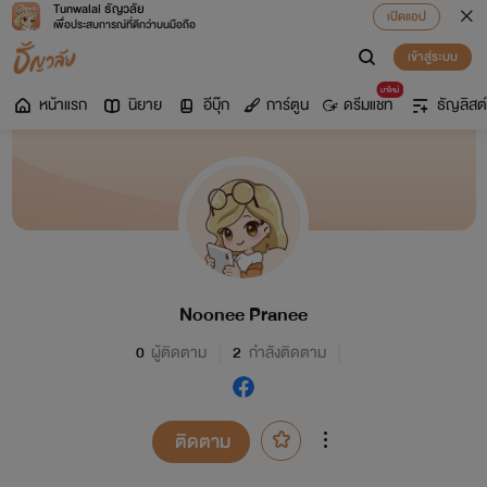
Tunwalai ธัญวลัย
เปิดแอป
เพื่อประสบการณ์ที่ดีกว่าบนมือถือ
เข้าสู่ระบบ
มาใหม่
หน้าแรก
นิยาย
อีบุ๊ก
การ์ตูน
ดรีมแชท
ธัญลิสต์
Noonee Pranee
0
ผู้ติดตาม
2
กำลังติดตาม
ติดตาม