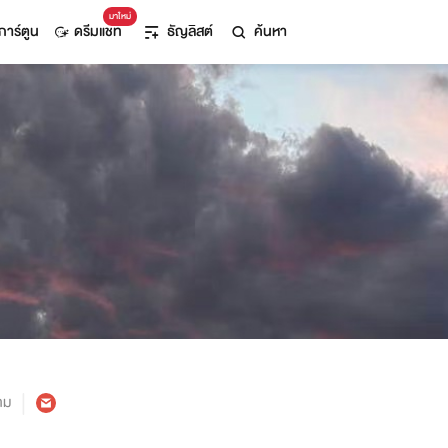
มาใหม่
การ์ตูน
ดรีมแชท
ธัญลิสต์
ค้นหา
าม