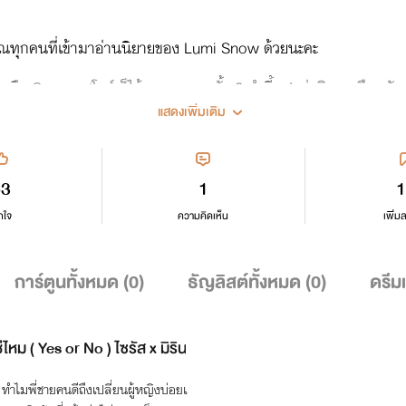
คุณทุกคนที่เข้ามาอ่านนิยายของ Lumi Snow ด้วยนะคะ
อ Snow : สโนว์ ก็ได้นะคะ เพราะทั้ง 2 คำนี้แปลว่าหิมะเหมือนกันทั้งค
แสดงเพิ่มเติม
ะชื่นชอบนิยายที่เขียนออกมานะคะ
53
1
1
กใจ
ความคิดเห็น
เพิ่ม
การ์ตูนทั้งหมด (
0
)
ธัญลิสต์ทั้งหมด (
0
)
ดรีม
แบบนี้เรียกว่ารักใช่ไหม ( Yes or No ) ไซรัส x มิริน
ทำไมพี่ชายคนดีถึงเปลี่ยนผู้หญิงบ่อยเ