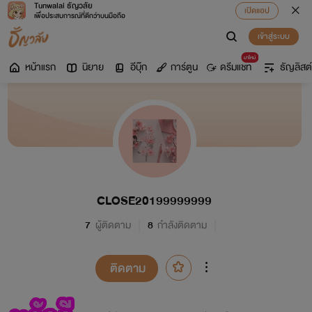
Tunwalai ธัญวลัย
เปิดแอป
เพื่อประสบการณ์ที่ดีกว่าบนมือถือ
เข้าสู่ระบบ
มาใหม่
หน้าแรก
นิยาย
อีบุ๊ก
การ์ตูน
ดรีมแชท
ธัญลิสต์
CLOSE20199999999
7
ผู้ติดตาม
8
กำลังติดตาม
ติดตาม