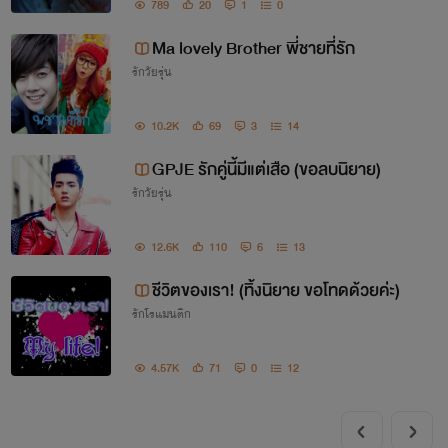
789
20
1
0
Ma lovely Brother พี่ชายที่รัก
รักวัยรุ่น
10.2K
69
3
14
GPJE รักคู่นี้มีแต่เสือ (ขอลบนิยาย)
รักวัยรุ่น
12.6K
110
6
13
ชีวิตของเรา! (ทิ้งนิยาย ขอโทดด้วยค่ะ)
รักโรแมนติก
4.57K
71
0
12