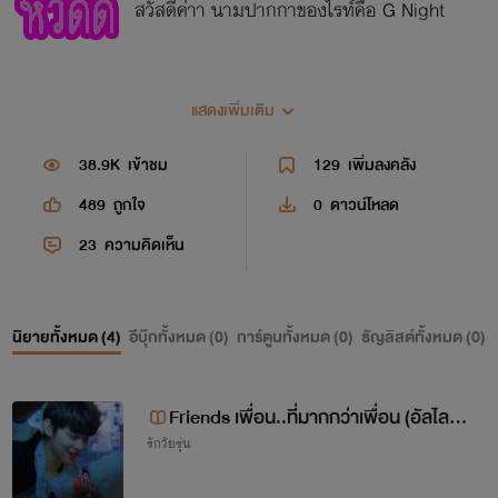
สวัสดีค่าา นามปากกาของไรท์คือ G Night
อย่าลืมมาติดตามไรท์กับผลงานใหม่ๆด้วยนะคะ ไรท์จะพยามๆ
แสดงเพิ่มเติม
อัพนิยายทุกเรื่องให้จบไวๆนะคะ
อย่าลืมคิดถึงกันน่ะค่ะรักคนอ่านทุกคนและคนที่เข้ามาดูค่ะ^(^
38.9K
เข้าชม
129
เพิ่มลงคลัง
489
ถูกใจ
0
ดาวน์โหลด
แถมไรท์เป็นอาร์มี่ด้วยน้า ติ่งเกาหลีมา
23
ความคิดเห็น
เอง555
นิยายทั้งหมด (
4
)
อีบุ๊กทั้งหมด (
0
)
การ์ตูนทั้งหมด (
0
)
ธัญลิสต์ทั้งหมด (
0
)
Friends เพื่อน..ที่มากกว่าเพื่อน (อัลไลน์&เ
รักวัยรุ่น
ชลซี)