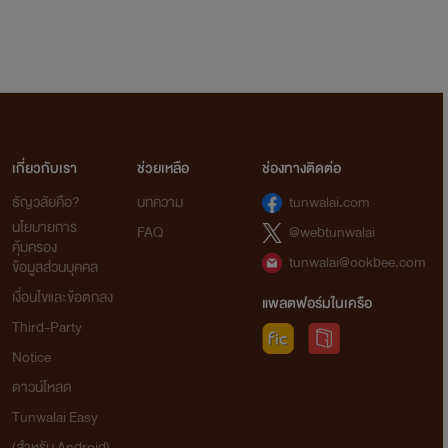
เกี่ยวกับเรา
ช่วยเหลือ
ช่องทางติดต่อ
ธัญวลัยคือ?
บทความ
tunwalai.com
นโยบายการ
FAQ
@webtunwalai
คุ้มครอง
tunwalai@ookbee.com
ข้อมูลส่วนบุคคล
เงื่อนไขและข้อตกลง
แพลตฟอร์มในเครือ
Third-Party
Notice
ดาวน์โหลด
Tunwalai Easy
(สำหรับ Android)