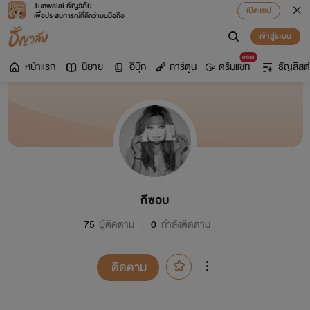
Tunwalai ธัญวลัย
เปิดแอป
เพื่อประสบการณ์ที่ดีกว่าบนมือถือ
เข้าสู่ระบบ
มาใหม่
หน้าแรก
นิยาย
อีบุ๊ก
การ์ตูน
ดรีมแชท
ธัญลิสต์
กีซอบ
75
ผู้ติดตาม
0
กำลังติดตาม
ติดตาม