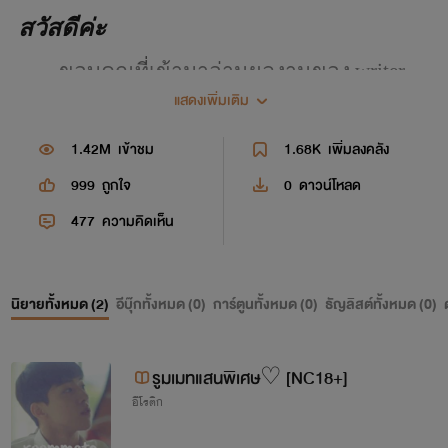
สวัสดีค่ะ
ขอบคุณที่เข้ามาอ่านผลงานของ writer
นะคะ
ฝากติดตามเรื่องอื่น ๆ ด้วยนะคะ ติชมกัน
แสดงเพิ่มเติม
ได้ไม่ว่ากัน เพราะแต่งเอาสนุก สำนวนอาจยัง
1.42M
เข้าชม
1.68K
เพิ่มลงคลัง
ไม่ค่อยดีจะพยายามปรับปรุงต่อ ๆ ไปจ้า รักนัก
อ่านทุกคนค่ะ อยากให้นิยายเป็นไปในแนวไหน
999
ถูกใจ
0
ดาวน์โหลด
ก็คอมเม้นบอกเลยนะคะ จัดให้ได้เด้อ 55555
477
ความคิดเห็น
นิยายทั้งหมด (
2
)
อีบุ๊กทั้งหมด (
0
)
การ์ตูนทั้งหมด (
0
)
ธัญลิสต์ทั้งหมด (
0
)
รูมเมทแสนพิเศษ♡ [NC18+]
อีโรติก