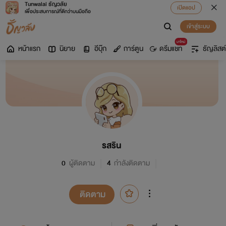
Tunwalai ธัญวลัย
เปิดแอป
เพื่อประสบการณ์ที่ดีกว่าบนมือถือ
เข้าสู่ระบบ
มาใหม่
หน้าแรก
นิยาย
อีบุ๊ก
การ์ตูน
ดรีมแชท
ธัญลิสต์
รสริน
0
ผู้ติดตาม
4
กำลังติดตาม
ติดตาม