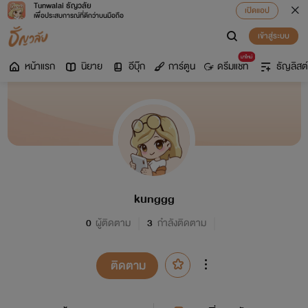
Tunwalai ธัญวลัย
เปิดแอป
เพื่อประสบการณ์ที่ดีกว่าบนมือถือ
เข้าสู่ระบบ
มาใหม่
หน้าแรก
นิยาย
อีบุ๊ก
การ์ตูน
ดรีมแชท
ธัญลิสต์
kunggg
0
ผู้ติดตาม
3
กำลังติดตาม
ติดตาม