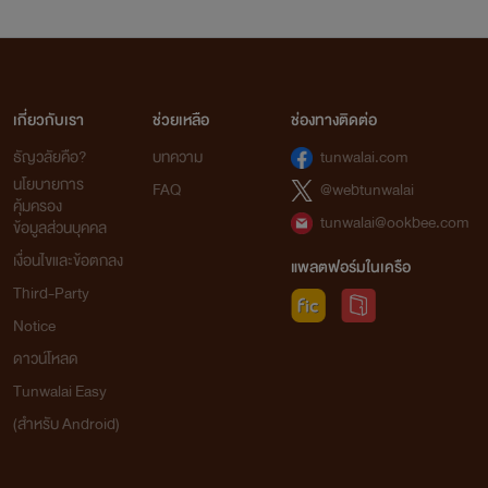
เกี่ยวกับเรา
ช่วยเหลือ
ช่องทางติดต่อ
ธัญวลัยคือ?
บทความ
tunwalai.com
นโยบายการ
FAQ
@webtunwalai
คุ้มครอง
tunwalai@ookbee.com
ข้อมูลส่วนบุคคล
เงื่อนไขและข้อตกลง
แพลตฟอร์มในเครือ
Third-Party
Notice
ดาวน์โหลด
Tunwalai Easy
(สำหรับ Android)