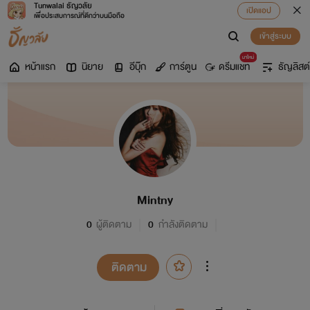
Tunwalai ธัญวลัย
เปิดแอป
เพื่อประสบการณ์ที่ดีกว่าบนมือถือ
เข้าสู่ระบบ
มาใหม่
หน้าแรก
นิยาย
อีบุ๊ก
การ์ตูน
ดรีมแชท
ธัญลิสต์
Mintny
0
ผู้ติดตาม
0
กำลังติดตาม
ติดตาม