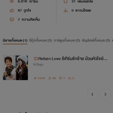
6.81K
เข้าชม
31
เพิ่มลงคลัง
87
ถูกใจ
0
ดาวน์โหลด
7
ความคิดเห็น
นิยายทั้งหมด (
1
)
อีบุ๊กทั้งหมด (
0
)
การ์ตูนทั้งหมด (
0
)
ธัญลิสต์ทั้งหมด (
0
)
Return Love รีเทิร์นรักร้าย ป่วนหัวใจยัยสุ
รักวัยรุ่น
ดฮอต
6.81K
84
7
3