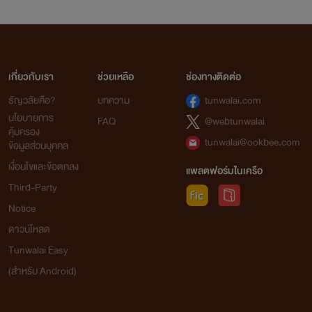
เกี่ยวกับเรา
ช่วยเหลือ
ช่องทางติดต่อ
ธัญวลัยคือ?
บทความ
tunwalai.com
นโยบายการ
FAQ
@webtunwalai
คุ้มครอง
tunwalai@ookbee.com
ข้อมูลส่วนบุคคล
เงื่อนไขและข้อตกลง
แพลตฟอร์มในเครือ
Third-Party
Notice
ดาวน์โหลด
Tunwalai Easy
(สำหรับ Android)