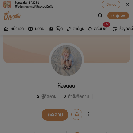
Tunwalai ธัญวลัย
เปิดแอป
เพื่อประสบการณ์ที่ดีกว่าบนมือถือ
เข้าสู่ระบบ
มาใหม่
หน้าแรก
นิยาย
อีบุ๊ก
การ์ตูน
ดรีมแชท
ธัญลิสต์
ห้องนอน
2
ผู้ติดตาม
0
กำลังติดตาม
ติดตาม