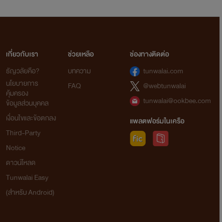
เกี่ยวกับเรา
ช่วยเหลือ
ช่องทางติดต่อ
ธัญวลัยคือ?
บทความ
tunwalai.com
นโยบายการ
FAQ
@webtunwalai
คุ้มครอง
tunwalai@ookbee.com
ข้อมูลส่วนบุคคล
เงื่อนไขและข้อตกลง
แพลตฟอร์มในเครือ
Third-Party
Notice
ดาวน์โหลด
Tunwalai Easy
(สำหรับ Android)