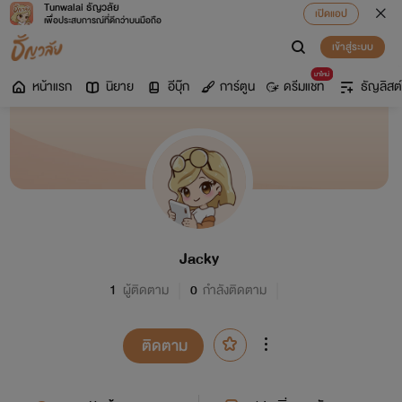
Tunwalai ธัญวลัย
เปิดแอป
เพื่อประสบการณ์ที่ดีกว่าบนมือถือ
เข้าสู่ระบบ
มาใหม่
หน้าแรก
นิยาย
อีบุ๊ก
การ์ตูน
ดรีมแชท
ธัญลิสต์
Jacky
1
ผู้ติดตาม
0
กำลังติดตาม
ติดตาม