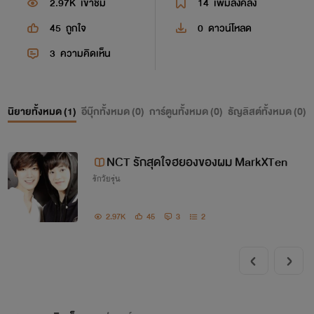
2.97K
เข้าชม
14
เพิ่มลงคลัง
45
ถูกใจ
0
ดาวน์โหลด
3
ความคิดเห็น
นิยายทั้งหมด (
1
)
อีบุ๊กทั้งหมด (
0
)
การ์ตูนทั้งหมด (
0
)
ธัญลิสต์ทั้งหมด (
0
)
NCT รักสุดใจฮยองของผม MarkXTen
รักวัยรุ่น
2.97K
45
3
2