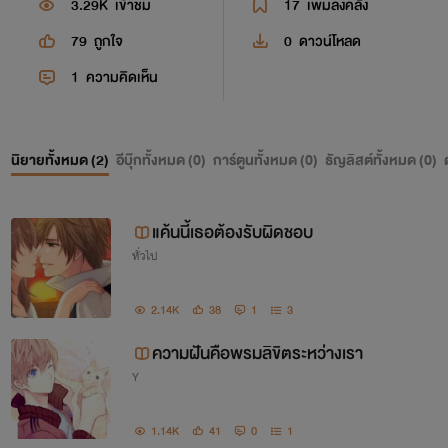
3.29K
เข้าชม
17
เพิ่มลงคลัง
79
ถูกใจ
0
ดาวน์โหลด
1
ความคิดเห็น
นิยายทั้งหมด (
2
)
อีบุ๊กทั้งหมด (
0
)
การ์ตูนทั้งหมด (
0
)
ธัญลิสต์ทั้งหมด (
0
)
แค้นนี้เธอต้องรับผิดชอบ
ทั่วไป
2.14K
38
1
3
ความฝันคือพรมลิขิตระหว่างเรา
Y
1.14K
41
0
1