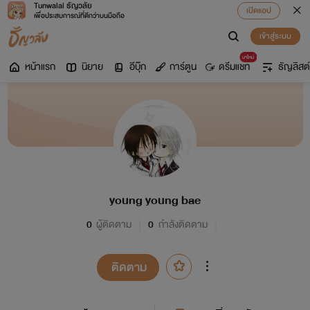
Tunwalai ธัญวลัย
เปิดแอป
เพื่อประสบการณ์ที่ดีกว่าบนมือถือ
เข้าสู่ระบบ
มาใหม่
หน้าแรก
นิยาย
อีบุ๊ก
การ์ตูน
ดรีมแชท
ธัญลิสต์
young young bae
0
ผู้ติดตาม
0
กำลังติดตาม
ติดตาม