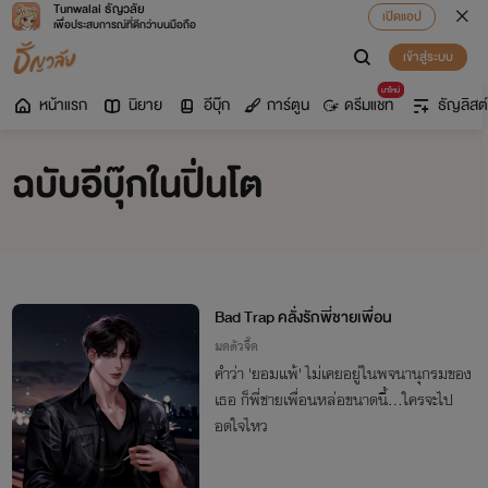
Tunwalai ธัญวลัย
เปิดแอป
เพื่อประสบการณ์ที่ดีกว่าบนมือถือ
เข้าสู่ระบบ
มาใหม่
หน้าแรก
นิยาย
อีบุ๊ก
การ์ตูน
ดรีมแชท
ธัญลิสต์
ฉบับอีบุ๊กในปิ่นโต
Bad Trap คลั่งรักพี่ชายเพื่อน
มดตัวจี๊ด
คำว่า 'ยอมแพ้' ไม่เคยอยู่ในพจนานุกรมของ
เธอ ก็พี่ชายเพื่อนหล่อขนาดนี้...ใครจะไป
อดใจไหว