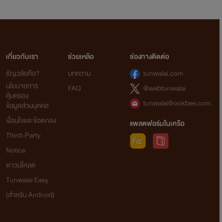
เกี่ยวกับเรา
ช่วยเหลือ
ช่องทางติดต่อ
ธัญวลัยคือ?
บทความ
tunwalai.com
นโยบายการ
FAQ
@webtunwalai
คุ้มครอง
tunwalai@ookbee.com
ข้อมูลส่วนบุคคล
เงื่อนไขและข้อตกลง
แพลตฟอร์มในเครือ
Third-Party
Notice
ดาวน์โหลด
Tunwalai Easy
(สำหรับ Android)