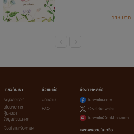
149 บาท
<
>
เกี่ยวกับเรา
ช่วยเหลือ
ช่องทางติดต่อ
ธัญวลัยคือ?
บทความ
tunwalai.com
นโยบายการ
FAQ
@webtunwalai
คุ้มครอง
tunwalai@ookbee.com
ข้อมูลส่วนบุคคล
เงื่อนไขและข้อตกลง
แพลตฟอร์มในเครือ