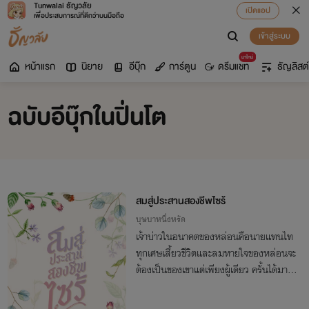
Tunwalai ธัญวลัย
เปิดแอป
เพื่อประสบการณ์ที่ดีกว่าบนมือถือ
เข้าสู่ระบบ
มาใหม่
หน้าแรก
นิยาย
อีบุ๊ก
การ์ตูน
ดรีมแชท
ธัญลิสต์
ฉบับอีบุ๊กในปิ่นโต
สมสู่ประสานสองชีพไซร้
บุษบาหนึ่งหรัด
เจ้าบ่าวในอนาคตของหล่อนคือนายแทนไท
ทุกเศษเสี้ยวชีวิตและลมหายใจของหล่อนจะ
ต้องเป็นของเขาแต่เพียงผู้เดียว ครั้นได้มา
พัวพันกับคุณโจรปล้นสวาท หัวใจของหล่อน
กลับอ่อนปวกเปียกดุจขี้ผึ้งลนไฟ