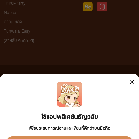
Third-Party
Notice
ดาวน์โหลด
Tunwalai Easy
(สำหรับ Android)
ข้อความที่ท่านได้อ่านจากเว็บไซต์นี้เกิดจากการเขียนโดยสาธารณชนและเผยแพร่โดยอัตโนมัติ ผู้ดูแล
เว็บไซต์แห่งนี้ไม่ได้เห็นด้วยและไม่ขอรับผิดชอบต่อข้อความใดๆ ทั้งสิ้น ดังนั้นผู้อ่านทุกท่านโปรดใช้
วิจารณญาณในการกลั่นกรองด้วยตนเอง และหากท่านพบข้อความใดๆ ที่ขัดต่อกฎหมายและศีลธรรม
กรุณาแจ้งมาที่ tunwalai@ookbee.com เพื่อทีมงานจะได้ดำเนินการในทันที ทั้งนี้ ทางเว็บไซต์ขอสงวน
ลิขสิทธิ์ตามพระราชบัญญัติลิขสิทธิ์ (ฉบับเพิ่มเติม) พ.ศ.2558
ใช้แอปพลิเคชันธัญวลัย
เพื่อประสบการณ์อ่านและเขียนที่ดีกว่าบนมือถือ