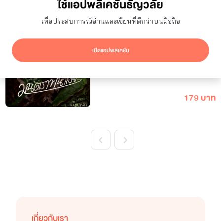
ใช้แอปพลิเคชันธัญวลัย
ก๊ะปู๋ยาด
ฐา สัตวแพทย์หนุ่มหนีรักร้าวเข้าป่า หวัง
เพื่อประสบการณ์อ่านและเขียนที่ดีกว่าบนมือถือ
หลบลี้หนีความวุ่นวาย โดยไม่รู้เลยด้วยมนต์
ขลังแห่งพงไพร เขาจะพบเจอเจ้าตัววิกลซึ่ง
เปิดแอปพลิเคชัน
แวะเวียนมาหลอกหลอนกันทุกคืน กระนั้น
เขากลับสุขสม เต็มอิ่ม ไร้ความหวาดกลัวสิ้น
เชิง
179 บาท
<
>
เกี่ยวกับเรา