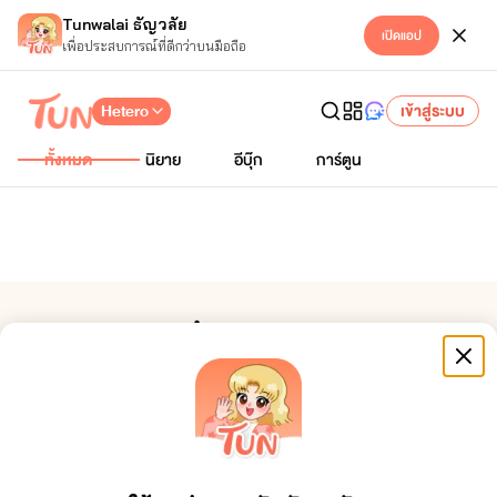
Tunwalai ธัญวลัย
เปิดแอป
เพื่อประสบการณ์ที่ดีกว่าบนมือถือ
Hetero
เข้าสู่ระบบ
ทั้งหมด
นิยาย
อีบุ๊ก
การ์ตูน
ฉบับอีบุ๊กในปิ่นโต
มนตราพนาลัย