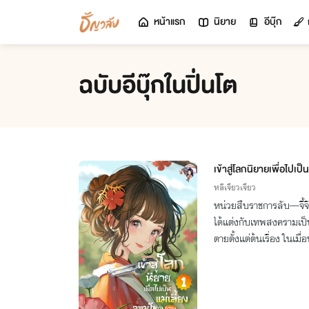
หน้าแรก
นิยาย
อีบุ๊ก
ฉบับอีบุ๊กในปิ่นโต
เข้าสู่โลกนิยายเพื่อไปเ
1
หลีเจียวเจียว
หน่วยสืบราชการลับ—จี้จ
ได้แต่งกับเทพสงครามเป็น
ตายตั้งแต่ต้นเรื่อง ในเมื
บทนี้ให้อลังการกว่าเดิม!