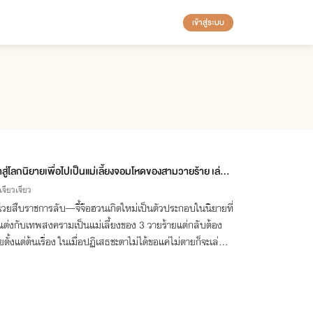
เข้าสู่ระบบ
้าสู่โลกนิยายเพื่อไปเป็นแม่เลี้ยงจอมโหดของสามวายร้าย เล่ม
เจียวเจียว
่วยสืบราชการลับ—จี้จือฮวนเกิดใหม่เป็นตัวประกอบในนิยายที่
้แต่งกับเทพสงครามเป็นแม่เลี้ยงของ 3 วายร้ายแต่กลับต้อง
ยตั้งแต่ต้นเรื่อง ในเมื่อปฏิเสธชะตาไม่ได้ขอแค่ไม่ตายก็จะเล่น
นี้ให้อลังการกว่าเดิม!