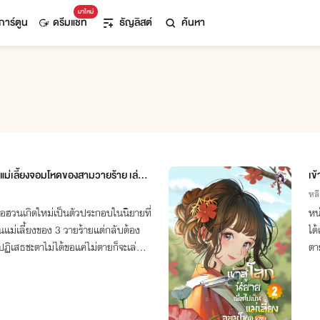
มาใหม่
การ์ตูน
ดรีมแชท
ธัญลิสต์
ค้นหา
ป็นแม่เลี้ยงจอมโหดของสามวายร้าย เล่ม
เข
2
หลี
ือฮวนเกิดใหม่เป็นตัวประกอบในนิยายที่
หน
แม่เลี้ยงของ 3 วายร้ายแต่กลับต้อง
ได
่อปฏิเสธชะตาไม่ได้ขอแค่ไม่ตายก็จะเล่น
ตา
บท