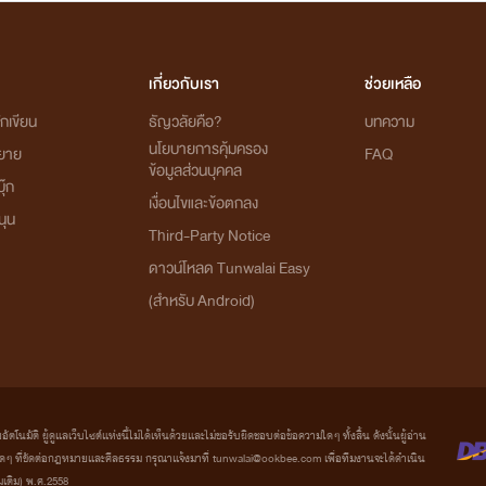
เกี่ยวกับเรา
ช่วยเหลือ
กเขียน
ธัญวลัยคือ?
บทความ
นโยบายการคุ้มครอง
ิยาย
FAQ
ข้อมูลส่วนบุคคล
ุ๊ก
เงื่อนไขและข้อตกลง
นุน
Third-Party Notice
ดาวน์โหลด Tunwalai Easy
(สำหรับ Android)
มัติ ผู้ดูแลเว็บไซต์แห่งนี้ไม่ได้เห็นด้วยและไม่ขอรับผิดชอบต่อข้อความใดๆ ทั้งสิ้น ดังนั้นผู้อ่าน
ที่ขัดต่อกฎหมายและศีลธรรม กรุณาแจ้งมาที่ tunwalai@ookbee.com เพื่อทีมงานจะได้ดำเนิน
่มเติม) พ.ศ.2558