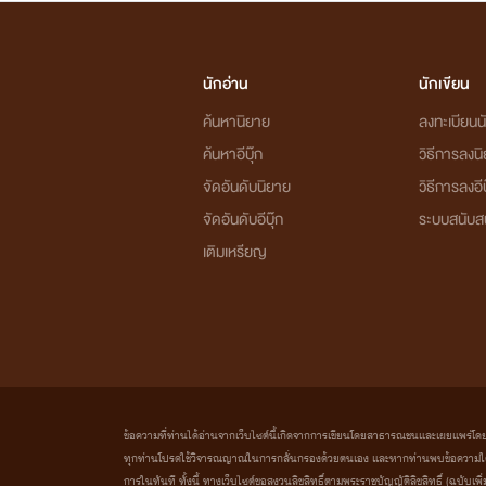
นักอ่าน
นักเขียน
ค้นหานิยาย
ลงทะเบียนนั
ค้นหาอีบุ๊ก
วิธีการลงน
จัดอันดับนิยาย
วิธีการลงอีบ
จัดอันดับอีบุ๊ก
ระบบสนับส
เติมเหรียญ
ข้อความที่ท่านได้อ่านจากเว็บไซต์นี้เกิดจากการเขียนโดยสาธารณชนและเผยแพร่โดยอัตโน
ทุกท่านโปรดใช้วิจารณญาณในการกลั่นกรองด้วยตนเอง และหากท่านพบข้อความใดๆ 
การในทันที ทั้งนี้ ทางเว็บไซต์ขอสงวนลิขสิทธิ์ตามพระราชบัญญัติลิขสิทธิ์ (ฉบับเพิ