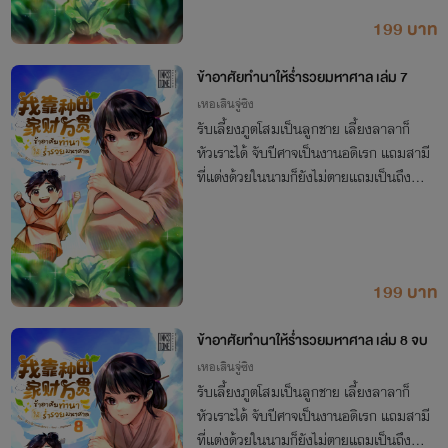
199 บาท
ข้าอาศัยทำนาให้ร่ำรวยมหาศาล เล่ม 7
เหอเสินจู่ซิง
รับเลี้ยงภูตโสมเป็นลูกชาย เลี้ยงลาลาก็
หัวเราะได้ จับปีศาจเป็นงานอดิเรก แถมสามี
ที่แต่งด้วยในนามก็ยังไม่ตายแถมเป็นถึง
ขุนนางใหญ่อีก!
199 บาท
ข้าอาศัยทำนาให้ร่ำรวยมหาศาล เล่ม 8 จบ
เหอเสินจู่ซิง
รับเลี้ยงภูตโสมเป็นลูกชาย เลี้ยงลาลาก็
หัวเราะได้ จับปีศาจเป็นงานอดิเรก แถมสามี
ที่แต่งด้วยในนามก็ยังไม่ตายแถมเป็นถึง