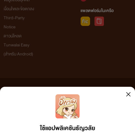
เงื่อนไขและข้อตกลง
แพลตฟอร์มในเครือ
Third-Party
Notice
ดาวน์โหลด
Tunwalai Easy
(สำหรับ Android)
ข้อความที่ท่านได้อ่านจากเว็บไซต์นี้เกิดจากการเขียนโดยสาธารณชนและเผยแพร่โดยอัตโนมัติ ผู้ดูแล
เว็บไซต์แห่งนี้ไม่ได้เห็นด้วยและไม่ขอรับผิดชอบต่อข้อความใดๆ ทั้งสิ้น ดังนั้นผู้อ่านทุกท่านโปรดใช้
วิจารณญาณในการกลั่นกรองด้วยตนเอง และหากท่านพบข้อความใดๆ ที่ขัดต่อกฎหมายและศีลธรรม
กรุณาแจ้งมาที่ tunwalai@ookbee.com เพื่อทีมงานจะได้ดำเนินการในทันที ทั้งนี้ ทางเว็บไซต์ขอสงวน
ลิขสิทธิ์ตามพระราชบัญญัติลิขสิทธิ์ (ฉบับเพิ่มเติม) พ.ศ.2558
ใช้แอปพลิเคชันธัญวลัย