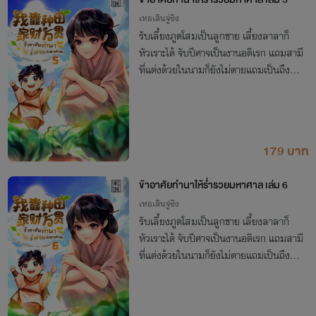
เหอเสินจู่ซิง
รับเลี้ยงภูตโสมเป็นลูกชาย เลี้ยงลาลาก็
หัวเราะได้ จับปีศาจเป็นงานอดิเรก แถมสามี
ที่แต่งด้วยในนามก็ยังไม่ตายแถมเป็นถึง
ขุนนางใหญ่อีก!
179 บาท
ข้าอาศัยทำนาให้ร่ำรวยมหาศาล เล่ม 6
เหอเสินจู่ซิง
รับเลี้ยงภูตโสมเป็นลูกชาย เลี้ยงลาลาก็
หัวเราะได้ จับปีศาจเป็นงานอดิเรก แถมสามี
ที่แต่งด้วยในนามก็ยังไม่ตายแถมเป็นถึง
ขุนนางใหญ่อีก!