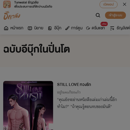
Tunwalai ธัญวลัย
เปิดแอป
เพื่อประสบการณ์ที่ดีกว่าบนมือถือ
เข้าสู่ระบบ
มาใหม่
หน้าแรก
นิยาย
อีบุ๊ก
การ์ตูน
ดรีมแชท
ธัญลิสต์
ฉบับอีบุ๊กในปิ่นโต
STILL LOVE ทวงรัก
อยู่ในตะเกียงแก้ว
"คุณยังจะอ่านหนังสือเล่มเก่าเล่มนี้อีก
ทำไม?" "ถ้าคุณรู้ตอนจบของมันดี"