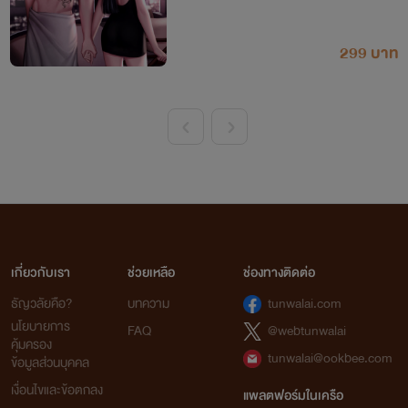
299 บาท
<
>
เกี่ยวกับเรา
ช่วยเหลือ
ช่องทางติดต่อ
ธัญวลัยคือ?
บทความ
tunwalai.com
นโยบายการ
FAQ
@webtunwalai
คุ้มครอง
tunwalai@ookbee.com
ข้อมูลส่วนบุคคล
เงื่อนไขและข้อตกลง
แพลตฟอร์มในเครือ