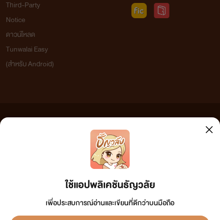
Third-Party
Notice
ดาวน์โหลด
Tunwalai Easy
(สำหรับ Android)
ข้อความที่ท่านได้อ่านจากเว็บไซต์นี้เกิดจากการเขียนโดยสาธารณชนและเผยแพร่โดยอัตโนมัติ ผู้ดูแล
เว็บไซต์แห่งนี้ไม่ได้เห็นด้วยและไม่ขอรับผิดชอบต่อข้อความใดๆ ทั้งสิ้น ดังนั้นผู้อ่านทุกท่านโปรดใช้
วิจารณญาณในการกลั่นกรองด้วยตนเอง และหากท่านพบข้อความใดๆ ที่ขัดต่อกฎหมายและศีลธรรม
กรุณาแจ้งมาที่ tunwalai@ookbee.com เพื่อทีมงานจะได้ดำเนินการในทันที ทั้งนี้ ทางเว็บไซต์ขอสงวน
ลิขสิทธิ์ตามพระราชบัญญัติลิขสิทธิ์ (ฉบับเพิ่มเติม) พ.ศ.2558
ใช้แอปพลิเคชันธัญวลัย
เพื่อประสบการณ์อ่านและเขียนที่ดีกว่าบนมือถือ