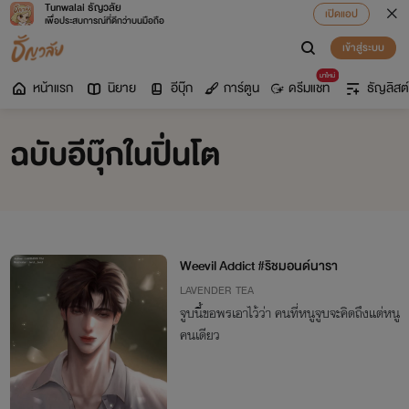
Tunwalai ธัญวลัย
เปิดแอป
เพื่อประสบการณ์ที่ดีกว่าบนมือถือ
เข้าสู่ระบบ
มาใหม่
หน้าแรก
นิยาย
อีบุ๊ก
การ์ตูน
ดรีมแชท
ธัญลิสต์
ฉบับอีบุ๊กในปิ่นโต
Weevil Addict #ริชมอนด์นารา
LAVENDER TEA
จูบนี้ขอพรเอาไว้ว่า คนที่หนูจูบจะคิดถึงแต่หนู
คนเดียว