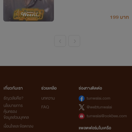
199 บาท
<
>
เกี่ยวกับเรา
ช่วยเหลือ
ช่องทางติดต่อ
ธัญวลัยคือ?
บทความ
tunwalai.com
นโยบายการ
FAQ
@webtunwalai
คุ้มครอง
tunwalai@ookbee.com
ข้อมูลส่วนบุคคล
เงื่อนไขและข้อตกลง
แพลตฟอร์มในเครือ