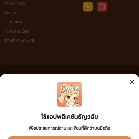
Third-Party
Notice
ดาวน์โหลด
Tunwalai Easy
(สำหรับ Android)
ข้อความที่ท่านได้อ่านจากเว็บไซต์นี้เกิดจากการเขียนโดยสาธารณชนและเผยแพร่โดยอัตโนมัติ ผู้ดูแล
เว็บไซต์แห่งนี้ไม่ได้เห็นด้วยและไม่ขอรับผิดชอบต่อข้อความใดๆ ทั้งสิ้น ดังนั้นผู้อ่านทุกท่านโปรดใช้
วิจารณญาณในการกลั่นกรองด้วยตนเอง และหากท่านพบข้อความใดๆ ที่ขัดต่อกฎหมายและศีลธรรม
กรุณาแจ้งมาที่ tunwalai@ookbee.com เพื่อทีมงานจะได้ดำเนินการในทันที ทั้งนี้ ทางเว็บไซต์ขอสงวน
ลิขสิทธิ์ตามพระราชบัญญัติลิขสิทธิ์ (ฉบับเพิ่มเติม) พ.ศ.2558
ใช้แอปพลิเคชันธัญวลัย
เพื่อประสบการณ์อ่านและเขียนที่ดีกว่าบนมือถือ