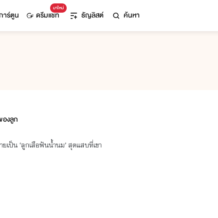
มาใหม่
การ์ตูน
ดรีมแชท
ธัญลิสต์
ค้นหา
ของลูก
ยเป็น ‘ลูกเสือฟันน้ำนม’ สุดแสบที่เขา