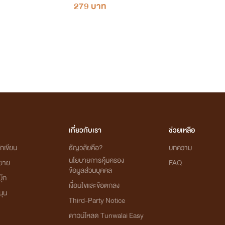
279 บาท
เกี่ยวกับเรา
ช่วยเหลือ
กเขียน
ธัญวลัยคือ?
บทความ
นโยบายการคุ้มครอง
ิยาย
FAQ
ข้อมูลส่วนบุคคล
ุ๊ก
เงื่อนไขและข้อตกลง
นุน
Third-Party Notice
ดาวน์โหลด Tunwalai Easy