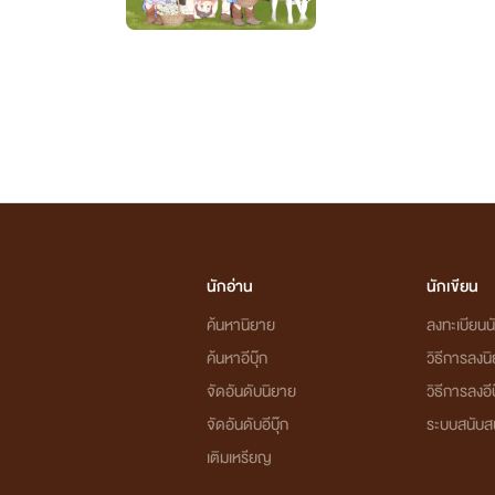
นักอ่าน
นักเขียน
ค้นหานิยาย
ลงทะเบียนนั
ค้นหาอีบุ๊ก
วิธีการลงน
จัดอันดับนิยาย
วิธีการลงอีบ
จัดอันดับอีบุ๊ก
ระบบสนับส
เติมเหรียญ