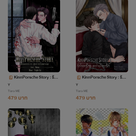
KinnPorsche Story : รักโ
KinnPorsche Story : รักโ
คตรร้าย สุดท้ายโคตรรัก 2
คตรร้าย สุดท้ายโคตรรัก 3
Y
Y
Tiara ME
Tiara ME
479 บาท
479 บาท