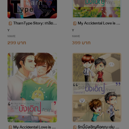
TharnType Story: เกลียด
My Accidental Love is Yo
นักมาเป็นที่รักกันซะดีๆ เล่
u รักนี้บังเอิญคือคุณ 01
Y
Y
MAME
MAME
ม 2
299 บาท
399 บาท
My Accidental Love is Yo
รักนี้บังเอิญคือคุณ เล่ม Sp