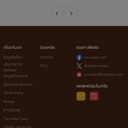
เกี่ยวกับเรา
ช่วยเหลือ
ช่องทางติดต่อ
ธัญวลัยคือ?
บทความ
tunwalai.com
นโยบายการ
FAQ
@webtunwalai
คุ้มครอง
tunwalai@ookbee.com
ข้อมูลส่วนบุคคล
เงื่อนไขและข้อตกลง
แพลตฟอร์มในเครือ
Third-Party
Notice
ดาวน์โหลด
Tunwalai Easy
(สำหรับ Android)