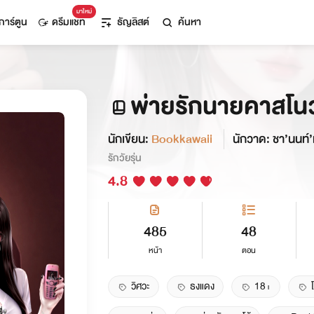
มาใหม่
การ์ตูน
ดรีมแชท
ธัญลิสต์
ค้นหา
พ่ายรักนายคาสโนว
นักเขียน:
Bookkawaii
นักวาด: ชา’นนท์’
รักวัยรุ่น
4.8
485
48
หน้า
ตอน
วิศวะ
ธงแดง
18+