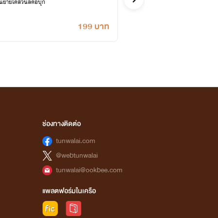
ยายได้ส่วนลดอีบุ๊ก
เคยปลด
199 บาท
ช่องทางติดต่อ
tunwalai.com
@webtunwalai
tunwalai@ookbee.com
แพลตฟอร์มในเครือ