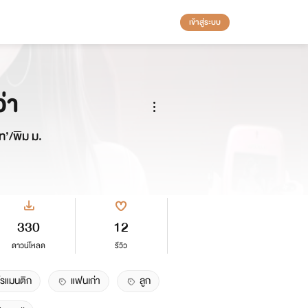
เข้าสู่ระบบ
่า
ท’/พิม ม.
330
12
ดาวน์โหลด
รีวิว
โรแมนติก
แฟนเก่า
ลูก