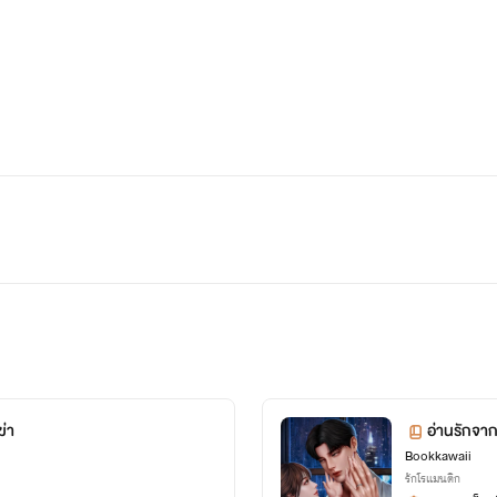
ฆ่า
อ่านรักจา
Bookkawaii
รักโรแมนติก