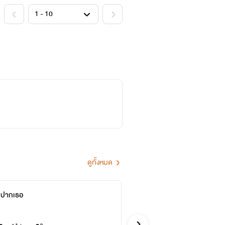
ดูทั้งหมด
กปากเธอ
พ่ายร
Bookkawa
อีโรติก