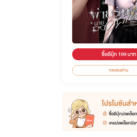
ซื้ออีบุ๊ก 199 บาท
ทดลองอ่าน
โปรโมชันสำหร
ซื้ออีบุ๊กปลดล็
เคยปลดล็อกนิยา