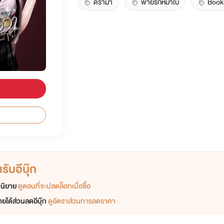
ดราม่า
พ่ายรักหมาโบ้
Book
ับอีบุ๊ก
อกนิยาย
ดูตอนที่จะปลดล็อกเมื่อซื้อ
ยได้ส่วนลดอีบุ๊ก
ดูอัตราส่วนการลดราคา