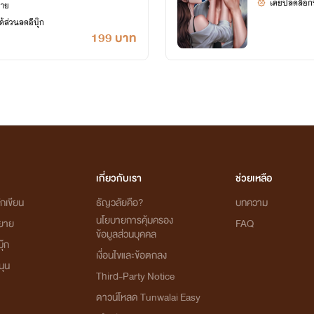
เคยปลดล็อกนิ
ยาย
้ส่วนลดอีบุ๊ก
199 บาท
เกี่ยวกับเรา
ช่วยเหลือ
กเขียน
ธัญวลัยคือ?
บทความ
นโยบายการคุ้มครอง
ิยาย
FAQ
ข้อมูลส่วนบุคคล
ุ๊ก
เงื่อนไขและข้อตกลง
นุน
Third-Party Notice
ดาวน์โหลด Tunwalai Easy