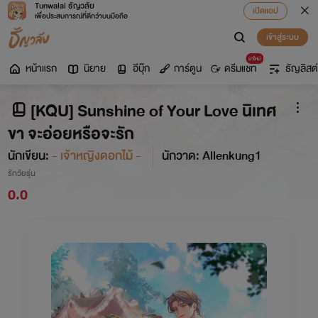
Tunwalai ธัญวลัย
เปิดแอป
เพื่อประสบการณ์ที่ดีกว่าบนมือถือ
เข้าสู่ระบบ
มาใหม่
หน้าแรก
นิยาย
อีบุ๊ก
การ์ตูน
ดรีมแชท
ธัญลิสต์
[KQU] Sunshine of Your Love นิเทศ
ขา จะอ่อยหรือจะรัก
นักเขียน:
- เจ้าหญิงดอกไม้ -
นักวาด: Allenkung1
รักวัยรุ่น
0.0