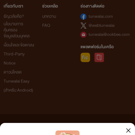
เกี่ยวกับเรา
ช่วยเหลือ
ช่องทางติดต่อ
ธัญวลัยคือ?
บทความ
tunwalai.com
นโยบายการ
FAQ
@webtunwalai
คุ้มครอง
tunwalai@ookbee.com
ข้อมูลส่วนบุคคล
เงื่อนไขและข้อตกลง
แพลตฟอร์มในเครือ
Third-Party
Notice
ดาวน์โหลด
Tunwalai Easy
(สำหรับ Android)
ข้อความที่ท่านได้อ่านจากเว็บไซต์นี้เกิดจากการเขียนโดยสาธารณชนและเผยแพร่โดยอัตโนมัติ ผู้ดูแล
เว็บไซต์แห่งนี้ไม่ได้เห็นด้วยและไม่ขอรับผิดชอบต่อข้อความใดๆ ทั้งสิ้น ดังนั้นผู้อ่านทุกท่านโปรดใช้