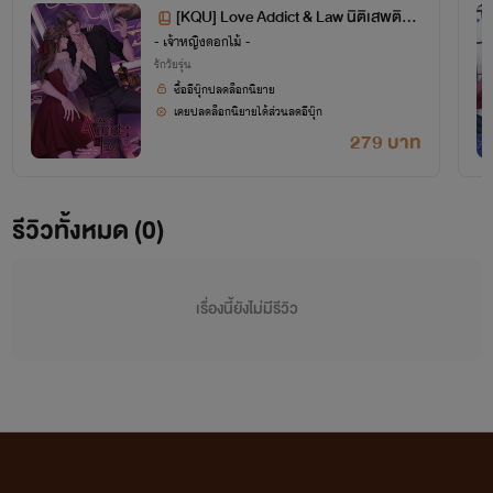
[KQU] Love Addict & Law นิติเสพติดรั
- เจ้าหญิงดอกไม้ -
ก 🔞
รักวัยรุ่น
ซื้ออีบุ๊กปลดล็อกนิยาย
เคยปลดล็อกนิยายได้ส่วนลดอีบุ๊ก
279 บาท
รีวิวทั้งหมด (0)
เรื่องนี้ยังไม่มีรีวิว