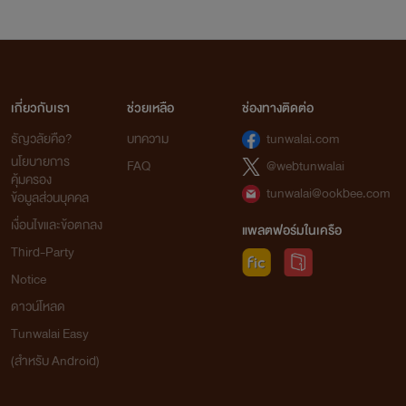
เกี่ยวกับเรา
ช่วยเหลือ
ช่องทางติดต่อ
ธัญวลัยคือ?
บทความ
tunwalai.com
นโยบายการ
FAQ
@webtunwalai
คุ้มครอง
tunwalai@ookbee.com
ข้อมูลส่วนบุคคล
เงื่อนไขและข้อตกลง
แพลตฟอร์มในเครือ
Third-Party
Notice
ดาวน์โหลด
Tunwalai Easy
(สำหรับ Android)