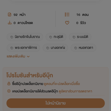
92
หน้า
16
ตอน
0
ดาวน์โหลด
0
รีวิว
นิยายรักจีนโบราณ
ทะลุมิติ
ระบบมิติ
พระเอกขาพิการ
นางเอกเก่ง
หมอเทวดา
แสดงเพิ่มเติม
คลั่งรัก
แก้แค้น
readawrite
นิยายขายดี
โปรโมชันสำหรับอีบุ๊ก
ซื้ออีบุ๊กปลดล็อกนิยาย
ดูตอนที่จะปลดล็อกเมื่อซื้อ
เคยปลดล็อกนิยายได้ส่วนลดอีบุ๊ก
ดูอัตราส่วนการลดราคา
ไปหน้านิยาย