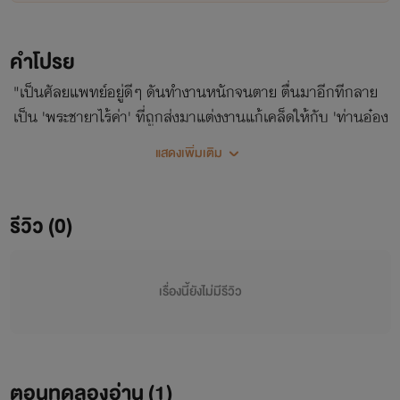
คำโปรย
"เป็นศัลยแพทย์อยู่ดีๆ ดันทำงานหนักจนตาย ตื่นมาอีกทีกลาย
เป็น 'พระชายาไร้ค่า' ที่ถูกส่งมาแต่งงานแก้เคล็ดให้กับ 'ท่านอ๋อง
ขาพิการ' ที่ทั้งโหดเหี้ยมและตาบอด!คนในจวนรังแก? ข้ามีแล็บ
แสดงเพิ่มเติม
ยาล้ำยุคติดตัวมาด้วย!สามี
รีวิว (0)
เรื่องนี้ยังไม่มีรีวิว
ตอนทดลองอ่าน (
1
)