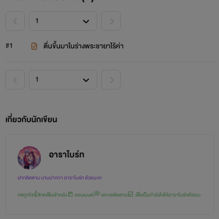
#1
ตื่นขึ้นมาในร่างพระชายาไร้ค่า
เกี่ยวกับนักเขียน
อาราไบร์ท
ฝากติดตาม นามปากกา อาราไบร์ท ด้วยนะคะ
กดถูกใจ👍กดเพิ่มเข้าคลัง📒 คอมเมนต์💭 และกดติดตาม☑️ เพื่อเป็นกำลังใจให้อาราไบร์ทด้วยนะ
คะ