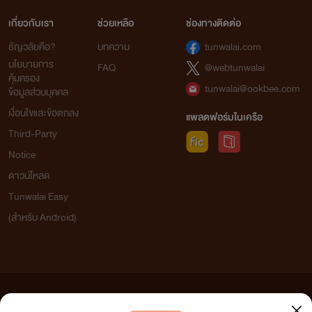
เกี่ยวกับเรา
ช่วยเหลือ
ช่องทางติดต่อ
ธัญวลัยคือ?
บทความ
tunwalai.com
นโยบายการ
FAQ
@webtunwalai
คุ้มครอง
tunwalai@ookbee.com
ข้อมูลส่วนบุคคล
เงื่อนไขและข้อตกลง
แพลตฟอร์มในเครือ
Third-Party
Notice
ดาวน์โหลด
Tunwalai Easy
(สำหรับ Android)
ข้อความที่ท่านได้อ่านจากเว็บไซต์นี้เกิดจากการเขียนโดยสาธารณชนและเผยแพร่โดยอัตโนมัติ ผู้ดูแล