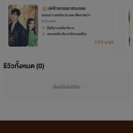
เล่ห์ร้ายภรรยาสวมรอย
นงพะงา/เสน่ห์นาง/เมฆาสีครามขาว
รักโรแมนติก
ซื้ออีบุ๊กปลดล็อกนิยาย
เคยปลดล็อกนิยายได้ส่วนลดอีบุ๊ก
179 บาท
รีวิวทั้งหมด (0)
เรื่องนี้ยังไม่มีรีวิว