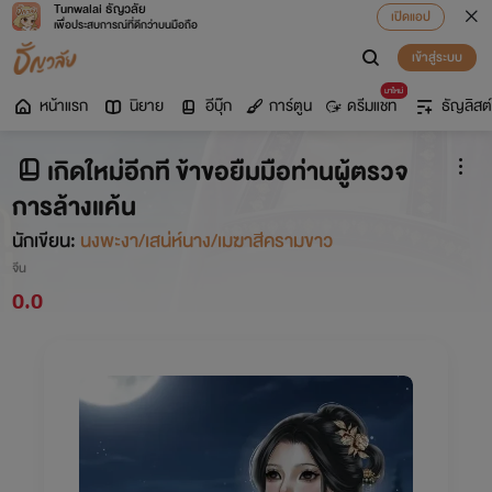
Tunwalai ธัญวลัย
เปิดแอป
เพื่อประสบการณ์ที่ดีกว่าบนมือถือ
เข้าสู่ระบบ
มาใหม่
หน้าแรก
นิยาย
อีบุ๊ก
การ์ตูน
ดรีมแชท
ธัญลิสต์
เกิดใหม่อีกที ข้าขอยืมมือท่านผู้ตรวจ
การล้างแค้น
นักเขียน:
นงพะงา/เสน่ห์นาง/เมฆาสีครามขาว
จีน
0.0