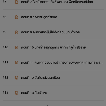
#7
ตอนที่ 7 ใจหนึ่งอยากปลิดชีพตนเองเพื่อหนีความอัปยศ
#8
ตอนที่ 8 วางยาปลุกกำหนัด
#9
ตอนที่ 9 คุมตัวสตรีผู้นี้ไปส่งที่จวนนายอำเภอ
#10
ตอนที่ 10 นางกำลังถูกฉุดกระชากเข้าสู่ถ้ำเสือร้าย
#11
ตอนที่ 11 คนจากจวนนายอำเภอมาขอพบเจ้าค่ะ ท่ามกลางลา
นกว้างของจวนนายอำเภอ สวีฟู่เฉียงยืนนิ่งงันด้วยหัวใจที่ว้าวุ่น
แรกเริ่
#12
ตอนที่ 12 บังคับแต่งออกเรือน
#13
ตอนที่ 13 คืนเข้าหอ