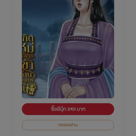
ซื้ออีบุ๊ก 249 บาท
ทดลองอ่าน