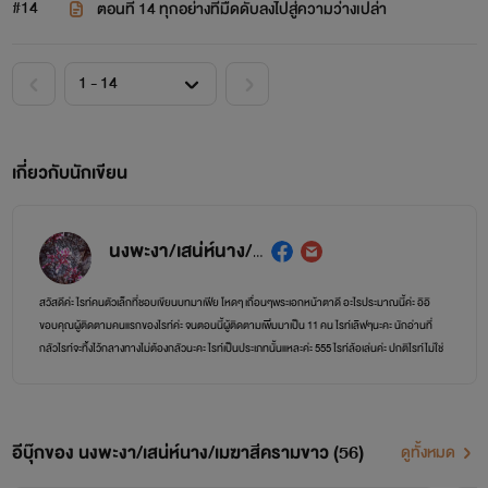
#14
ตอนที่ 14 ทุกอย่างที่มืดดับลงไปสู่ความว่างเปล่า
เกี่ยวกับนักเขียน
นงพะงา/เสน่ห์นาง/เมฆาสีครามขาว
สวัสดีค่ะ ไรท์คนตัวเล็กที่ชอบเขียนบทมาเฟีย โหดๆ เถื่อนๆพระเอกหน้าตาดี อะไรประมาณนี้ค่ะ อิอิ
ขอบคุณผู้ติดตามคนแรกของไรท์ค่ะ จนตอนนี้ผู้ติดตามเพิ่มมาเป็น 11 คน ไรท์เลิฟๆนะคะ นักอ่านที่
กลัวไรท์จะทิ้งไว้กลางทางไม่ต้องกลัวนะคะ ไรท์เป็นประเภทนั้นแหละค่ะ 555 ไรท์ล้อเล่นค่ะ ปกติไรท์ไม่ใช่
คนตลกนะคะ ไรทืเป็นคนเขียนนิยายค่ะ 555 เอาแบบจริงจังนะคะ ไรท์ขอขอบคุณผู้ที่ติดตามไรท์อยู่และ
กำลังจะติดตาม ก็คิดดีๆ เอ้ย ก็อยากจะให้อยู่กับไรท์เป็นกำลังใจให้ไรท์ด้วยนะคะ ขอบคุณค่ะ
อีบุ๊กของ นงพะงา/เสน่ห์นาง/เมฆาสีครามขาว (56)
ดูทั้งหมด