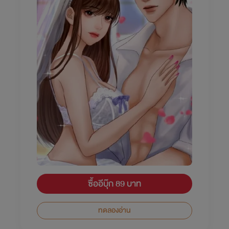
ซื้ออีบุ๊ก 89 บาท
ทดลองอ่าน