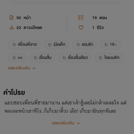
92
หน้า
18
ตอน
22
ดาวน์โหลด
1
รีวิว
เพื่อนพี่ชาย
เมียเด็ก
แอบรัก
18+
nc
เรื่องสั้น
เรื่องสั้นเสียว
โรแมนติก
แสดงเพิ่มเติม
ดราม่า
นิยายรัก
คำโปรย
แอบชอบเพื่อนพี่ชายมานาน แต่เขาเจ้าชู้เลยไม่กล้าเผลอใจ แต่
พอเจอหน้าเขาทีไร..ก็เก็บมาติ้วว เอ๊ย! เก็บมาฝันทุกทีเลย
แสดงเพิ่มเติม