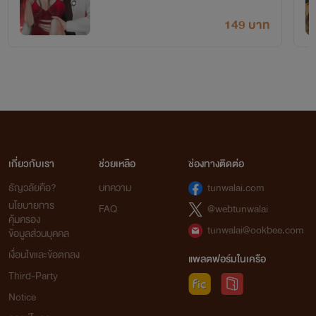
149 บาท
โฉมงาม
ชนะคดีมาแล้วหนึ่งครั้ง📣
รับคำขอโทษเป็นเงินสดเท่านั้น
นิยายของโฉม
ไม่เหมาะสมกับบุคคลที่ อายุต่ำกว่า 18 ปี
โปรดใช้สติแยกแยะ
หากชื่นชอบได้โปรด
กดหัวใจ
และ
เก็บเพิ่มเข้าชั้น
ด้วยนะคะ
สามารถ
คอมเมนต์
ติเตือน ชมเชย ได้ตามความเหมาะสม
เกี่ยวกับเรา
ช่วยเหลือ
ช่องทางติดต่อ
ขอบพระคุณ ที่ติดตาม นามปากกา :
โ
ฉมงามสุดสวย
ธัญวลัยคือ?
บทความ
tunwalai.com
นโยบายการ
FAQ
@webtunwalai
คุ้มครอง
tunwalai@ookbee.com
ข้อมูลส่วนบุคคล
เงื่อนไขและข้อตกลง
แพลตฟอร์มในเครือ
Third-Party
Notice