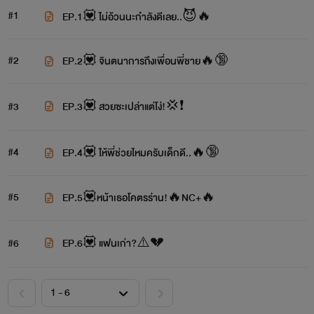
#1
EP.1💟 ไม่อ้วนนะกำลังดีเลย..😈🔥
#2
EP.2💟 จินตนาการถึงเพื่อนพี่ชาย🔥🔞
#3
EP.3💟 สวยซะเปล่าแต่โง่!💢❗️
#4
EP.4💟 ให้พี่ช่วยไหมครับเด็กดี..🔥🔞
#5
EP.5💟หน้าเธอโคตรร่าน!🔥NC+🔥
#6
EP.6💟 แฟนเก่า?⚠️💔