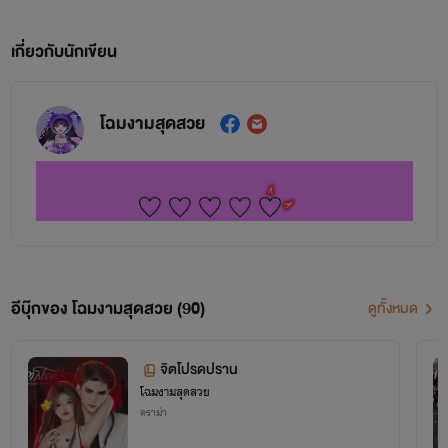
เกี่ยวกับนักเขียน
โฉมงามสุดสวย
อีบุ๊กของ โฉมงามสุดสวย (90)
ดูทั้งหมด
จิตโปรดปราน
โฉมงามสุดสวย
ดราม่า