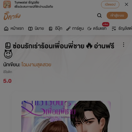
Tunwalai ธัญวลัย
เปิดแอป
เพื่อประสบการณ์ที่ดีกว่าบนมือถือ
เข้าสู่ระบบ
มาใหม่
หน้าแรก
นิยาย
อีบุ๊ก
การ์ตูน
ดรีมแชท
ธัญลิสต์
ซ่อนรักเร่าร้อนเพื่อนพี่ชาย🔥อ่านฟรี
😈
นักเขียน:
โฉมงามสุดสวย
อีโรติก
5.0