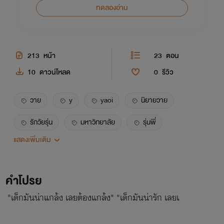
ทดลองอ่าน
213
หน้า
23
ตอน
10
ดาวน์โหลด
0
รีวิว
วาย
y
yaoi
นิยายวาย
รักวัยรุ่น
มหาวิทยาลัย
รุ่นพี่
แสดงเพิ่มเติม
รูมเมต
รุ่นน้อง
nc
คำโปรย
"เด็กมันน่าแกล้ง เลยต้องแกล้ง" "เด็กมันน่ารัก เลยเ