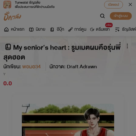
Tunwalai ธัญวลัย
เปิดแอป
เพื่อประสบการณ์ที่ดีกว่าบนมือถือ
เข้าสู่ระบบ
มาใหม่
หน้าแรก
นิยาย
อีบุ๊ก
การ์ตูน
ดรีมแชท
ธัญลิสต์
My senior's heart : รูมเมตผมคือรุ่นพี่
สุดฮอต
นักเขียน:
พอมอ34
นักวาด: Draft Adrawn
Y
0.0