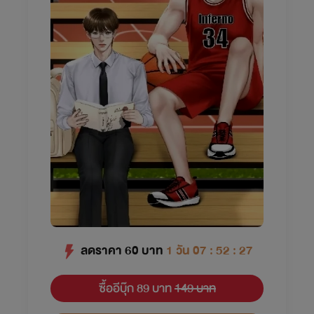
ลดราคา
60
บาท
1 วัน 07 : 52 : 26
ซื้ออีบุ๊ก 89 บาท
149 บาท