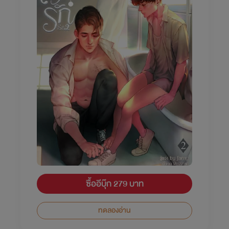
ซื้ออีบุ๊ก 279 บาท
ทดลองอ่าน