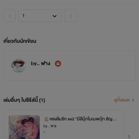
เกี่ยวกับนักเขียน
by.. ฟาง
เล่มอื่นๆ ในซีรีส์นี้ (1)
ดูทั้งหมด
หลงลืมรัก ss2 *มีอีบุ๊กในเมพบุ๊ก ธัญวลั
by.. ฟาง
ย
Y