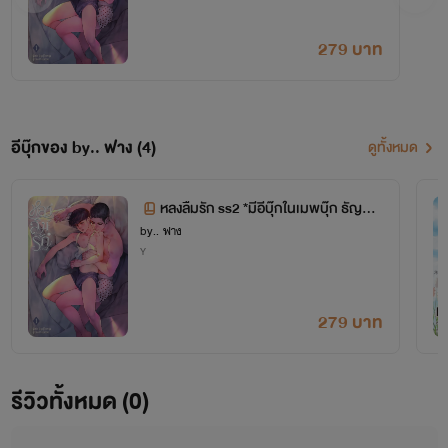
279 บาท
อีบุ๊กของ by.. ฟาง (4)
ดูทั้งหมด
หลงลืมรัก ss2 *มีอีบุ๊กในเมพบุ๊ก ธัญวลั
by.. ฟาง
ย
Y
279 บาท
รีวิวทั้งหมด (0)