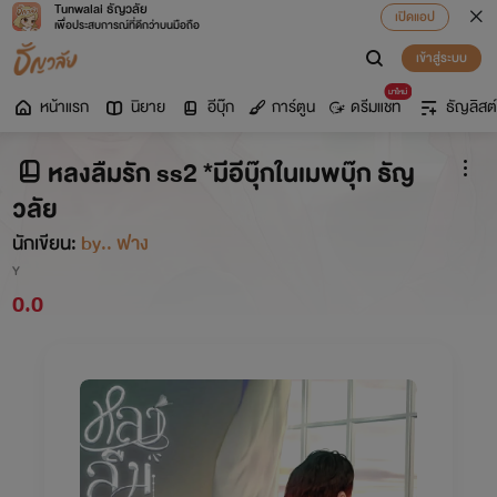
Tunwalai ธัญวลัย
เปิดแอป
เพื่อประสบการณ์ที่ดีกว่าบนมือถือ
เข้าสู่ระบบ
มาใหม่
หน้าแรก
นิยาย
อีบุ๊ก
การ์ตูน
ดรีมแชท
ธัญลิสต์
หลงลืมรัก ss2 *มีอีบุ๊กในเมพบุ๊ก ธัญ
วลัย
นักเขียน:
by.. ฟาง
Y
0.0