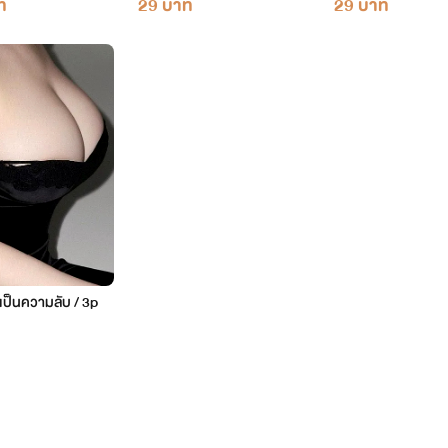
ท
29 บาท
29 บาท
เป็นความลับ / 3p