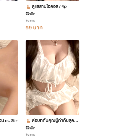
ดูแลสามไอดอล / 4p
อีโรติก
สิบสาม
59 บาท
่อน nc 25+
ต่อบทกับคุณผู้กำกับสุดโห
ด nc 25++
อีโรติก
สิบสาม