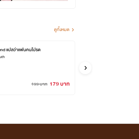
ดูทั้งหมด
end แปลว่าแฟนคนโปรด
ตัวร้
uth
ลำเจียก St
อีโรติก
179 บาท
199 บาท
2 วัน 06 : 37 : 45