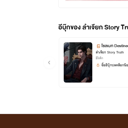
อีบุ๊กของ ลำเจียก Story Tr
โซลเมท Destine
ลำเจียก Story Truth
อีโรติก
ซื้ออีบุ๊กปลดล็อกนิ