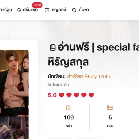
มาใหม่
การ์ตูน
ดรีมแชท
ธัญลิสต์
ค้นหา
อ่านฟรี | special f
หิรัญสกุล
นักเขียน:
ลำเจียก Story Truth
รักโรแมนติก
5.0
109
6
หน้า
ตอน