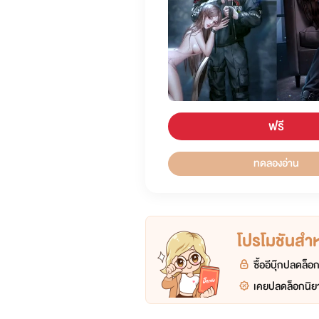
ฟรี
ทดลองอ่าน
โปรโมชันสำหร
ซื้ออีบุ๊กปลดล็
เคยปลดล็อกนิยา