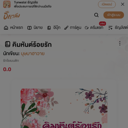
Tunwalai ธัญวลัย
เปิดแอป
เพื่อประสบการณ์ที่ดีกว่าบนมือถือ
เข้าสู่ระบบ
มาใหม่
หน้าแรก
นิยาย
อีบุ๊ก
การ์ตูน
ดรีมแชท
ธัญลิสต์
คิมหันต์ร้อยรัก
นักเขียน:
บุษบาฮาวาย
รักโรแมนติก
0.0