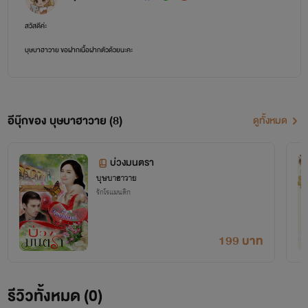
สวัสดีค่ะ
บุษบาฮาวาย ขอฝากเนื้อฝากตัวด้วยนะคะ
โปรดให้ความเมตตากับเด็ก คนแก่และบุษบาฮาวายด้วยค่ะ
ด้วยรักจากใจ
อีบุ๊กของ บุษบาฮาวาย (8)
ดูทั้งหมด
บ่วงมนตรา
บุษบาฮาวาย
รักโรแมนติก
199 บาท
รีวิวทั้งหมด (0)