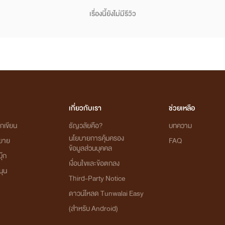
เรื่องนี้ยังไม่มีรีวิว
เกี่ยวกับเรา
ช่วยเหลือ
กเขียน
ธัญวลัยคือ?
บทความ
นโยบายการคุ้มครอง
ิยาย
FAQ
ข้อมูลส่วนบุคคล
ุ๊ก
เงื่อนไขและข้อตกลง
นุน
Third-Party Notice
ดาวน์โหลด Tunwalai Easy
(สำหรับ Android)