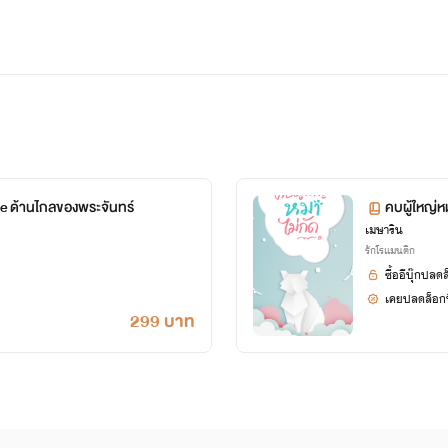
e ด้านไกลของพระจันทร์
คบผู้ใหญ่ห
เมษาริน
รักโรแมนติก
ซื้ออีบุ๊กปลด
เคยปลดล็อกนิ
299 บาท