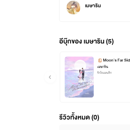
เมษาริน
อีบุ๊กของ เมษาริน (5)
Moon's Far Sid
เมษาริน
รักโรแมนติก
รีวิวทั้งหมด (0)