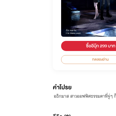
ซื้ออีบุ๊ก 299 บาท
ทดลองอ่าน
คำโปรย
อธิกมาส สาวออฟฟิศธรรมดาที่จู่ๆ ก็เ