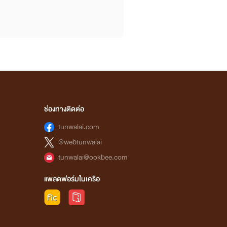
ช่องทางติดต่อ
tunwalai.com
@webtunwalai
tunwalai@ookbee.com
แพลตฟอร์มในเครือ