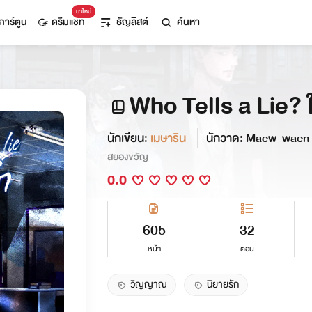
มาใหม่
การ์ตูน
ดรีมแชท
ธัญลิสต์
ค้นหา
Who Tells a Lie?
นักเขียน:
เมษาริน
นักวาด: Maew-waen
สยองขวัญ
0.0
605
32
หน้า
ตอน
วิญญาณ
นิยายรัก