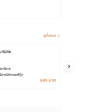
ดูทั้งหมด
มาไม่กัด
Unknow
เมษาริน
รักโรแมนติก
ล็อกนิยาย
ซื้ออี
ยายได้ส่วนลดอีบุ๊ก
เคยปลด
249 บาท