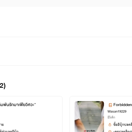
2)
ดิมพันรักมาเฟียวิศวะ"
Forbidden 
Wasan19229
อีโรติก
ยาย
ซื้ออีบุ๊กปลด
้ส่วนลดอีบุ๊ก
เคยปลดล็อกนิ