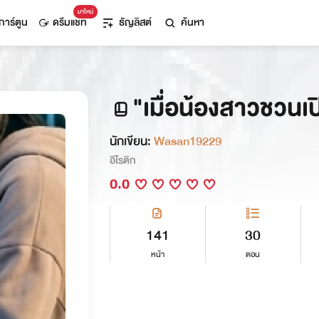
มาใหม่
การ์ตูน
ดรีมแชท
ธัญลิสต์
ค้นหา
"เมื่อน้องสาวชวนเป
นักเขียน:
Wasan19229
อีโรติก
0.0
141
30
หน้า
ตอน