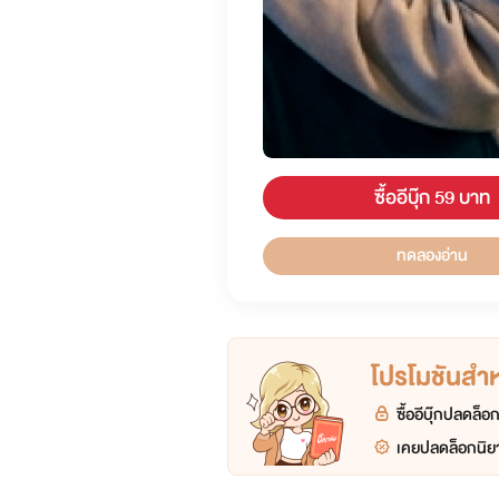
ซื้ออีบุ๊ก 59 บาท
ทดลองอ่าน
โปรโมชันสำหร
ซื้ออีบุ๊กปลดล็
เคยปลดล็อกนิยา