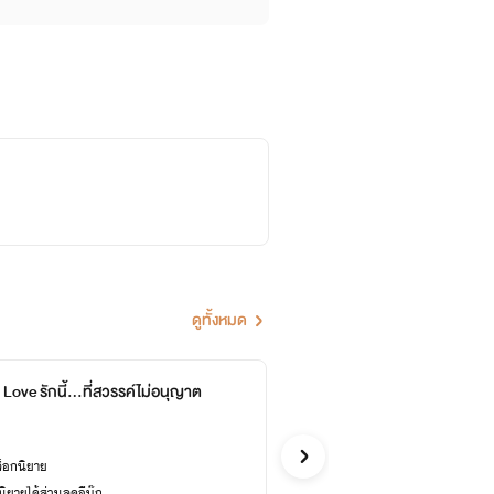
ดูทั้งหมด
Love รักนี้...ที่สวรรค์ไม่อนุญาต
"Bada
Wasan192
า"
อีโรติก
ล็อกนิยาย
ซื้ออี
ยายได้ส่วนลดอีบุ๊ก
เคยปลด