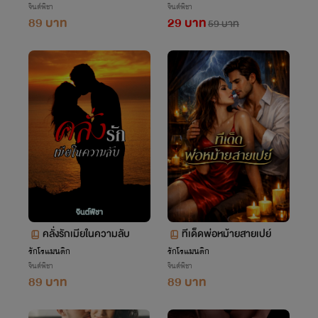
จินต์พิชา
จินต์พิชา
89 บาท
29 บาท
59 บาท
คลั่งรักเมียในความลับ
ทีเด็ดพ่อหม้ายสายเปย์
รักโรแมนติก
รักโรแมนติก
จินต์พิชา
จินต์พิชา
89 บาท
89 บาท