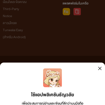
เงื่อนไขและข้อตกลง
แพลตฟอร์มในเครือ
Third-Party
Notice
ดาวน์โหลด
Tunwalai Easy
(สำหรับ Android)
ข้อความที่ท่านได้อ่านจากเว็บไซต์นี้เกิดจากการเขียนโดยสาธารณชนและเผยแพร่โดยอัตโนมัติ ผู้ดูแล
เว็บไซต์แห่งนี้ไม่ได้เห็นด้วยและไม่ขอรับผิดชอบต่อข้อความใดๆ ทั้งสิ้น ดังนั้นผู้อ่านทุกท่านโปรดใช้
วิจารณญาณในการกลั่นกรองด้วยตนเอง และหากท่านพบข้อความใดๆ ที่ขัดต่อกฎหมายและศีลธรรม
กรุณาแจ้งมาที่ tunwalai@ookbee.com เพื่อทีมงานจะได้ดำเนินการในทันที ทั้งนี้ ทางเว็บไซต์ขอสงวน
ลิขสิทธิ์ตามพระราชบัญญัติลิขสิทธิ์ (ฉบับเพิ่มเติม) พ.ศ.2558
ใช้แอปพลิเคชันธัญวลัย
เพื่อประสบการณ์อ่านและเขียนที่ดีกว่าบนมือถือ