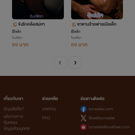
ขังรักคลั่งเสน่หา
ซาตานร้ายพ่ายเมียเด็ก
อีโรติก
อีโรติก
จินต์พิชา
จินต์พิชา
89 บาท
89 บาท
เกี่ยวกับเรา
ช่วยเหลือ
ช่องทางติดต่อ
ธัญวลัยคือ?
บทความ
tunwalai.com
นโยบายการ
FAQ
@webtunwalai
คุ้มครอง
tunwalai@ookbee.com
ข้อมูลส่วนบุคคล