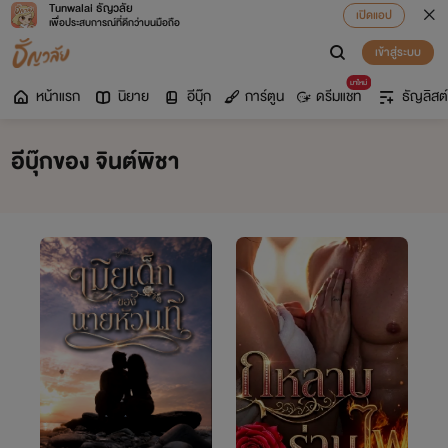
Tunwalai ธัญวลัย
เปิดแอป
เพื่อประสบการณ์ที่ดีกว่าบนมือถือ
เข้าสู่ระบบ
มาใหม่
หน้าแรก
นิยาย
อีบุ๊ก
การ์ตูน
ดรีมแชท
ธัญลิสต์
อีบุ๊กของ จินต์พิชา