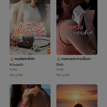
หมอสิงห์คลั่งรัก
ของหวงประธานเย็นชา
รักโรแมนติก
อีโรติก
จินต์พิชา
จินต์พิชา
89 บาท
59 บาท