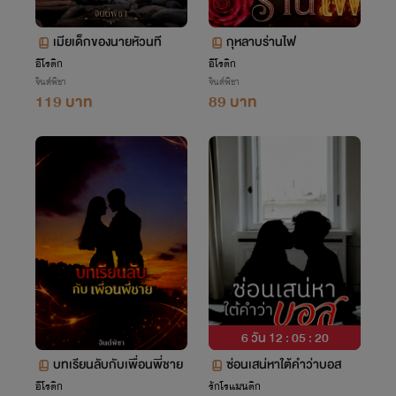
เมียเด็กของนายหัวนที
กุหลาบร่านไฟ
อีโรติก
อีโรติก
จินต์พิชา
จินต์พิชา
119 บาท
89 บาท
6 วัน 12 : 05 : 19
บทเรียนลับกับเพื่อนพี่ชาย
ซ่อนเสน่หาใต้คำว่าบอส
อีโรติก
รักโรแมนติก