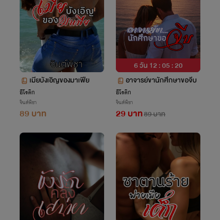
6 วัน 12 : 05 : 19
เมียบังเอิญของมาเฟีย
อาจารย์ขานักศึกษาขอจีบ
อีโรติก
อีโรติก
จินต์พิชา
จินต์พิชา
89 บาท
29 บาท
89 บาท