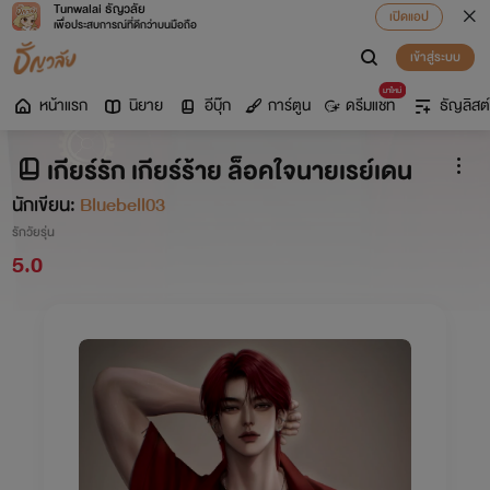
Tunwalai ธัญวลัย
เปิดแอป
เพื่อประสบการณ์ที่ดีกว่าบนมือถือ
เข้าสู่ระบบ
มาใหม่
หน้าแรก
นิยาย
อีบุ๊ก
การ์ตูน
ดรีมแชท
ธัญลิสต์
เกียร์รัก เกียร์ร้าย ล็อคใจนายเรย์เดน
นักเขียน:
Bluebell03
รักวัยรุ่น
5.0