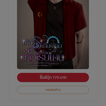
ซื้ออีบุ๊ก 179 บาท
ทดลองอ่าน