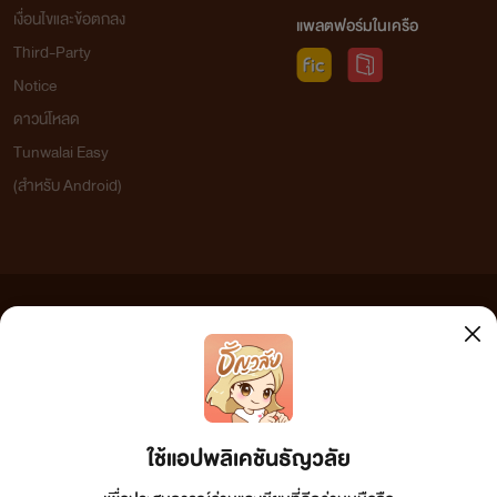
เงื่อนไขและข้อตกลง
แพลตฟอร์มในเครือ
Third-Party
Notice
ดาวน์โหลด
Tunwalai Easy
(สำหรับ Android)
ข้อความที่ท่านได้อ่านจากเว็บไซต์นี้เกิดจากการเขียนโดยสาธารณชนและเผยแพร่โดยอัตโนมัติ ผู้ดูแล
เว็บไซต์แห่งนี้ไม่ได้เห็นด้วยและไม่ขอรับผิดชอบต่อข้อความใดๆ ทั้งสิ้น ดังนั้นผู้อ่านทุกท่านโปรดใช้
วิจารณญาณในการกลั่นกรองด้วยตนเอง และหากท่านพบข้อความใดๆ ที่ขัดต่อกฎหมายและศีลธรรม
กรุณาแจ้งมาที่ tunwalai@ookbee.com เพื่อทีมงานจะได้ดำเนินการในทันที ทั้งนี้ ทางเว็บไซต์ขอสงวน
ลิขสิทธิ์ตามพระราชบัญญัติลิขสิทธิ์ (ฉบับเพิ่มเติม) พ.ศ.2558
ใช้แอปพลิเคชันธัญวลัย