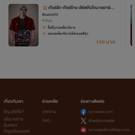
เกียร์รัก เกียร์ร้าย เสิร์ฟหัวใจนายอาร์เด
Bluebell03
ล
รักวัยรุ่น
ซื้ออีบุ๊กปลดล็อกนิยาย
เคยปลดล็อกนิยายได้ส่วนลดอีบุ๊ก
199 บาท
เกี่ยวกับเรา
ช่วยเหลือ
ช่องทางติดต่อ
ธัญวลัยคือ?
บทความ
tunwalai.com
นโยบายการ
FAQ
@webtunwalai
คุ้มครอง
tunwalai@ookbee.com
ข้อมูลส่วนบุคคล