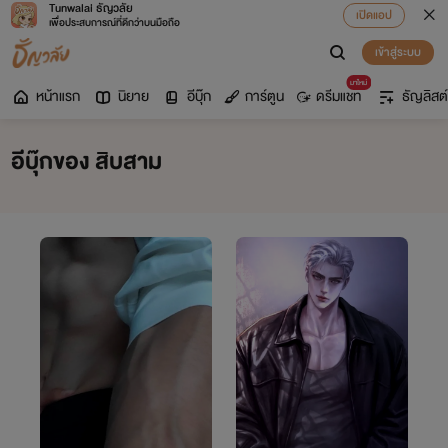
Tunwalai ธัญวลัย
เปิดแอป
เพื่อประสบการณ์ที่ดีกว่าบนมือถือ
เข้าสู่ระบบ
มาใหม่
หน้าแรก
นิยาย
อีบุ๊ก
การ์ตูน
ดรีมแชท
ธัญลิสต์
อีบุ๊กของ สิบสาม