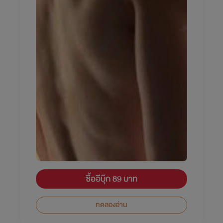
ซื้ออีบุ๊ก 89 บาท
ทดลองอ่าน