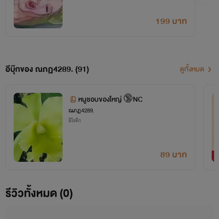
199 บาท
อีบุ๊กของ ณภฏ4289. (91)
ดูทั้งหมด
หนูชอบของใหญ่ 🔞NC
ณภฏ4289.
อีโรติก
89 บาท
รีวิวทั้งหมด (0)