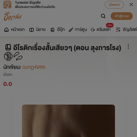
Tunwalai ธัญวลัย
เปิดแอป
เพื่อประสบการณ์ที่ดีกว่าบนมือถือ
เข้าสู่ระบบ
มาใหม่
หน้าแรก
นิยาย
อีบุ๊ก
การ์ตูน
ดรีมแชท
ธัญลิสต์
อีโรติกเรื่องสั้นเสียวๆ (ตอน ลุงภารโรง)
🔞💦
นักเขียน:
ณภฏ4289.
อีโรติก
0.0