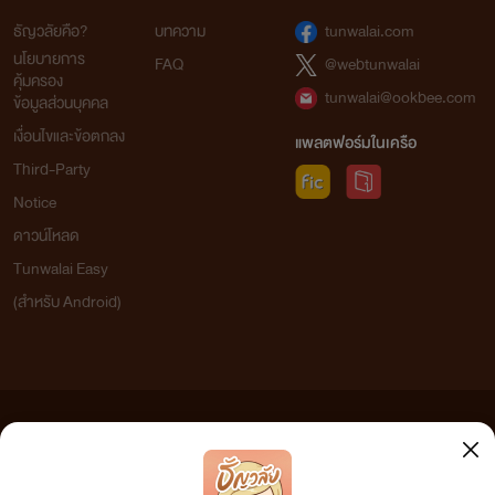
ธัญวลัยคือ?
บทความ
tunwalai.com
นโยบายการ
FAQ
@webtunwalai
คุ้มครอง
tunwalai@ookbee.com
ข้อมูลส่วนบุคคล
เงื่อนไขและข้อตกลง
แพลตฟอร์มในเครือ
Third-Party
Notice
ดาวน์โหลด
Tunwalai Easy
(สำหรับ Android)
ข้อความที่ท่านได้อ่านจากเว็บไซต์นี้เกิดจากการเขียนโดยสาธารณชนและเผยแพร่โดยอัตโนมัติ ผู้ดูแล
เว็บไซต์แห่งนี้ไม่ได้เห็นด้วยและไม่ขอรับผิดชอบต่อข้อความใดๆ ทั้งสิ้น ดังนั้นผู้อ่านทุกท่านโปรดใช้
วิจารณญาณในการกลั่นกรองด้วยตนเอง และหากท่านพบข้อความใดๆ ที่ขัดต่อกฎหมายและศีลธรรม