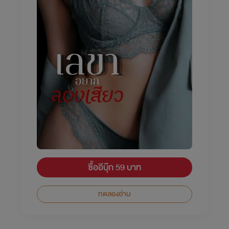
ซื้ออีบุ๊ก 59 บาท
ทดลองอ่าน