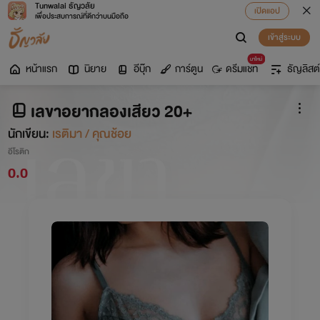
Tunwalai ธัญวลัย
เปิดแอป
เพื่อประสบการณ์ที่ดีกว่าบนมือถือ
เข้าสู่ระบบ
มาใหม่
หน้าแรก
นิยาย
อีบุ๊ก
การ์ตูน
ดรีมแชท
ธัญลิสต์
เลขาอยากลองเสียว 20+
นักเขียน:
เรติมา / คุณช้อย
อีโรติก
0.0