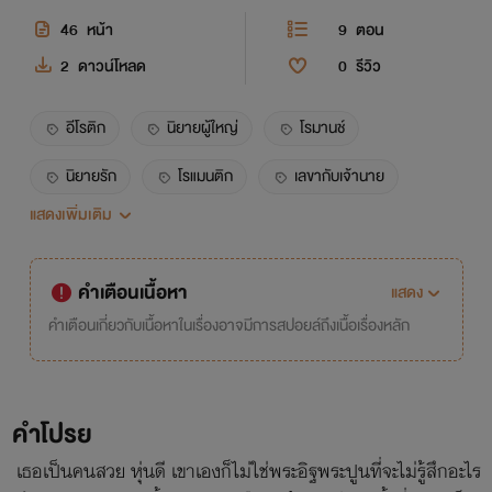
46
หน้า
9
ตอน
2
ดาวน์โหลด
0
รีวิว
อีโรติก
นิยายผู้ใหญ่
โรมานช์
นิยายรัก
โรแมนติก
เลขากับเจ้านาย
แสดงเพิ่มเติม
ประธาน
เลขา
18+
20+
nc
เรท18+
เรท20+
คำเตือนเนื้อหา
แสดง
คำเตือนเกี่ยวกับเนื้อหาในเรื่องอาจมีการสปอยล์ถึงเนื้อเรื่องหลัก
คำโปรย
เธอเป็นคนสวย หุ่นดี เขาเองก็ไม่ใช่พระอิฐพระปูนที่จะไม่รู้สึกอะไร