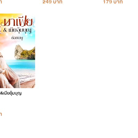
ท
249 บาท
179 บาท
&เมียอุ้มบุญ
ท