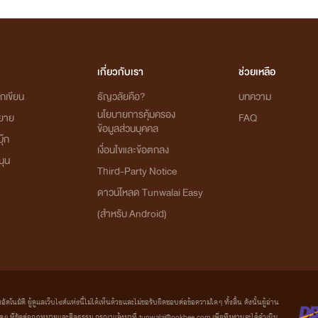
เกี่ยวกับเรา
ช่วยเหลือ
กเขียน
ธัญวลัยคือ?
บทความ
นโยบายการคุ้มครอง
ิยาย
FAQ
ข้อมูลส่วนบุคคล
ุ๊ก
เงื่อนไขและข้อตกลง
นุน
Third-Party Notice
ดาวน์โหลด Tunwalai Easy
(สำหรับ Android)
มัติ ผู้ดูแลเว็บไซต์แห่งนี้ไม่ได้เห็นด้วยและไม่ขอรับผิดชอบต่อข้อความใดๆ ทั้งสิ้น ดังนั้นผู้อ่าน
ที่ขัดต่อกฎหมายและศีลธรรม กรุณาแจ้งมาที่ tunwalai@ookbee.com เพื่อทีมงานจะได้ดำเนิน