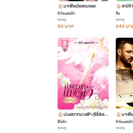
มาเฟียเมียสวมรอย
สามีข้า
งรัก
รักโรแมนติก
จีน
ช่อชมพู
ช่อชมพู
89 บาท
249 บา
บ่วงสวาทนางฟ้า (ซีรี่ส์เสน่
มาเฟี
หาเริงไฟ ลำดับที่ 3)
มาเฟีย
อีโรติก
รักโรแมนติ
ช่อชมพู
ช่อชมพู