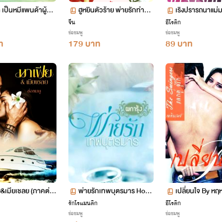
 เป็นหมีแพนด้าผู้คลั่
ฮูหยินตัวร้าย พ่ายรักท่านแ
เริงปรารถนาแม่
ม่ทัพ
จีน
อีโรติก
ช่อชมพู
ช่อชมพู
ท
179 บาท
89 บาท
ย&เมียเชลย (ภาคต่อ
พ่ายรักเทพบุตรมาร Hot+
เปลี่ยนใจ By หฤหรรษ์ nc1
&เมียอุ้มบุญ)
++
8+ Hot +++
ก
รักโรแมนติก
อีโรติก
ช่อชมพู
ช่อชมพู