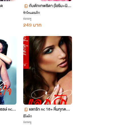
มด
กับดักเทพธิดา (ไอรีน+นิโค
ลัส)
รักโรแมนติก
ช่อชมพู
249 บาท
แลกรัก nc 18+ หื่นทุกตอน
🔥🔥🔥
แซ่บ สุดๆ🔞🔥🔥🔥💕
อีโรติก
ช่อชมพู