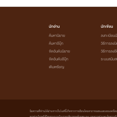
นักอ่าน
นักเขียน
ค้นหานิยาย
ลงทะเบียนนั
ค้นหาอีบุ๊ก
วิธีการลงน
จัดอันดับนิยาย
วิธีการลงอีบ
จัดอันดับอีบุ๊ก
ระบบสนับส
เติมเหรียญ
ข้อความที่ท่านได้อ่านจากเว็บไซต์นี้เกิดจากการเขียนโดยสาธารณชนและเผยแพร่โดยอัตโน
ทุกท่านโปรดใช้วิจารณญาณในการกลั่นกรองด้วยตนเอง และหากท่านพบข้อความใดๆ 