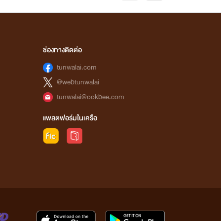
ช่องทางติดต่อ
tunwalai.com
@webtunwalai
tunwalai@ookbee.com
แพลตฟอร์มในเครือ