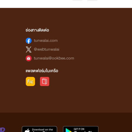
ช่องทางติดต่อ
tunwalai.com
@webtunwalai
tunwalai@ookbee.com
แพลตฟอร์มในเครือ