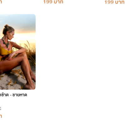
ท
199 บาท
199 บาท
ซี้ดซ้าด - ชายหาด
่
ท