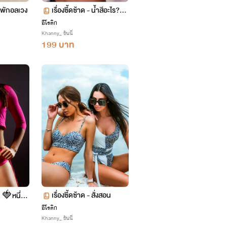
หอพักอลเวง
เรื่องซี้ดซ้าด - น้ำสีอะไร?
(Y)
อีโรติก
Khanny_ ขันนี่
199 บาท
เรื่องซี้ดซ้าด - สั่งสอน
🥛🍓หนึ่งข
อีโรติก
Khanny_ ขันนี่