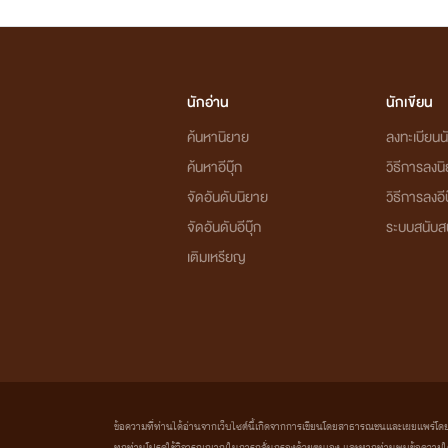
นักอ่าน
นักเขียน
ค้นหานิยาย
ลงทะเบียนนั
ค้นหาอีบุ๊ก
วิธีการลงน
จัดอันดับนิยาย
วิธีการลงอีบ
จัดอันดับอีบุ๊ก
ระบบสนับส
เติมเหรียญ
ข้อความที่ท่านได้อ่านจากเว็บไซต์นี้เกิดจากการเขียนโดยสาธารณชนและเผยแพร่โดยอัตโน
ทุกท่านโปรดใช้วิจารณญาณในการกลั่นกรองด้วยตนเอง และหากท่านพบข้อความใดๆ 