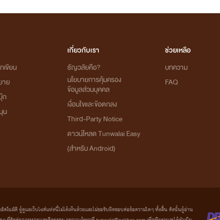
เกี่ยวกับเรา
ช่วยเหลือ
กเขียน
ธัญวลัยคือ?
บทความ
นโยบายการคุ้มครอง
ิยาย
FAQ
ข้อมูลส่วนบุคคล
ุ๊ก
เงื่อนไขและข้อตกลง
นุน
Third-Party Notice
ดาวน์โหลด Tunwalai Easy
(สำหรับ Android)
มัติ ผู้ดูแลเว็บไซต์แห่งนี้ไม่ได้เห็นด้วยและไม่ขอรับผิดชอบต่อข้อความใดๆ ทั้งสิ้น ดังนั้นผู้อ่าน
ที่ขัดต่อกฎหมายและศีลธรรม กรุณาแจ้งมาที่ tunwalai@ookbee.com เพื่อทีมงานจะได้ดำเนิน