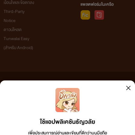
เงื่อนไขและข้อตกลง
แพลตฟอร์มในเครือ
Third-Party
Notice
ดาวน์โหลด
Tunwalai Easy
(สำหรับ Android)
ข้อความที่ท่านได้อ่านจากเว็บไซต์นี้เกิดจากการเขียนโดยสาธารณชนและเผยแพร่โดยอัตโนมัติ ผู้ดูแล
เว็บไซต์แห่งนี้ไม่ได้เห็นด้วยและไม่ขอรับผิดชอบต่อข้อความใดๆ ทั้งสิ้น ดังนั้นผู้อ่านทุกท่านโปรดใช้
วิจารณญาณในการกลั่นกรองด้วยตนเอง และหากท่านพบข้อความใดๆ ที่ขัดต่อกฎหมายและศีลธรรม
กรุณาแจ้งมาที่ tunwalai@ookbee.com เพื่อทีมงานจะได้ดำเนินการในทันที ทั้งนี้ ทางเว็บไซต์ขอสงวน
ลิขสิทธิ์ตามพระราชบัญญัติลิขสิทธิ์ (ฉบับเพิ่มเติม) พ.ศ.2558
ใช้แอปพลิเคชันธัญวลัย
เพื่อประสบการณ์อ่านและเขียนที่ดีกว่าบนมือถือ