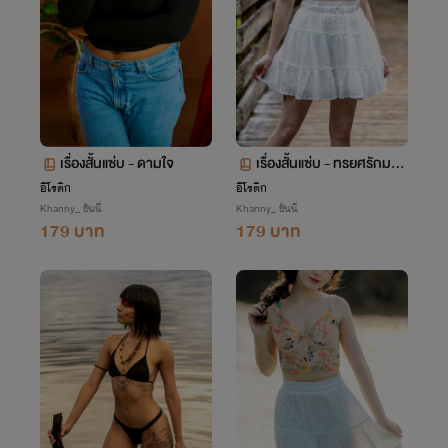
เรื่องสั้นแซ่บ - ดามใจ
เรื่องสั้นแซ่บ - ทรยศรักมาเ
ฟีย
อีโรติก
อีโรติก
Khanny_ ขันนี่
Khanny_ ขันนี่
179 บาท
179 บาท