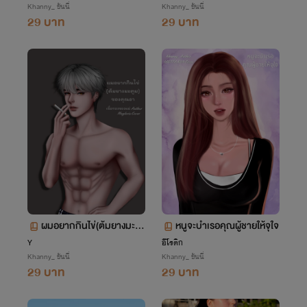
Khanny_ ขันนี่
Khanny_ ขันนี่
29 บาท
29 บาท
ผมอยากกินไข่(ต้มยางมะตู
หนูจะบำเรอคุณผู้ชายให้จุใจ
ม)ของคุณอา
Y
อีโรติก
Khanny_ ขันนี่
Khanny_ ขันนี่
29 บาท
29 บาท