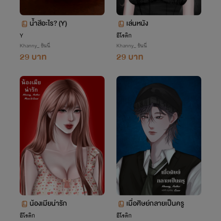
น้ำสีอะไร? (Y)
เล่นหนัง
Y
อีโรติก
Khanny_ ขันนี่
Khanny_ ขันนี่
29 บาท
29 บาท
น้องเมียน่ารัก
เมื่อศิษย์กลายเป็นครู
อีโรติก
อีโรติก