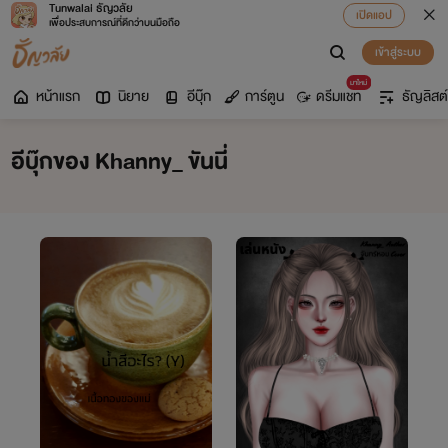
Tunwalai ธัญวลัย
เปิดแอป
เพื่อประสบการณ์ที่ดีกว่าบนมือถือ
เข้าสู่ระบบ
มาใหม่
หน้าแรก
นิยาย
อีบุ๊ก
การ์ตูน
ดรีมแชท
ธัญลิสต์
อีบุ๊กของ Khanny_ ขันนี่