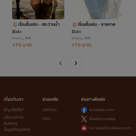
เรื่องสั้นแซ่บ - สระว่ายน้ำ
เรื่องสั้นแซ่บ - ชายหาด
อีโรติก
อีโรติก
Khanny_ ขันนี่
Khanny_ ขันนี่
179 บาท
179 บาท
เกี่ยวกับเรา
ช่วยเหลือ
ช่องทางติดต่อ
ธัญวลัยคือ?
บทความ
tunwalai.com
นโยบายการ
FAQ
@webtunwalai
คุ้มครอง
tunwalai@ookbee.com
ข้อมูลส่วนบุคคล