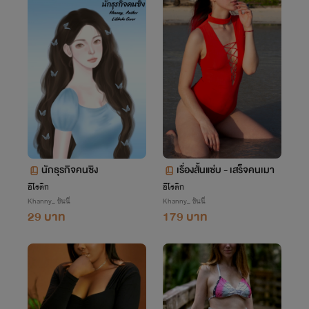
นักธุรกิจคนซิง
เรื่องสั้นแซ่บ - เสร็จคนเมา
อีโรติก
อีโรติก
Khanny_ ขันนี่
Khanny_ ขันนี่
29 บาท
179 บาท