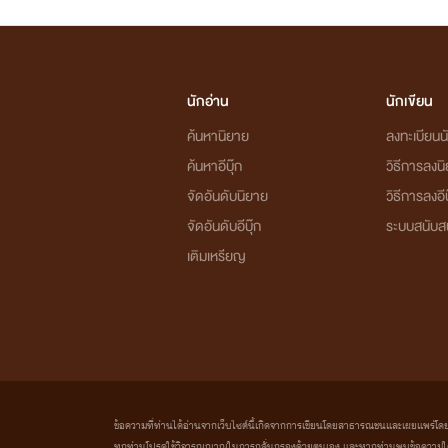
นักอ่าน
นักเขียน
ค้นหานิยาย
ลงทะเบียนนั
ค้นหาอีบุ๊ก
วิธีการลงน
จัดอันดับนิยาย
วิธีการลงอีบ
จัดอันดับอีบุ๊ก
ระบบสนับส
เติมเหรียญ
ข้อความที่ท่านได้อ่านจากเว็บไซต์นี้เกิดจากการเขียนโดยสาธารณชนและเผยแพร่โดยอัตโน
ทุกท่านโปรดใช้วิจารณญาณในการกลั่นกรองด้วยตนเอง และหากท่านพบข้อความใดๆ 