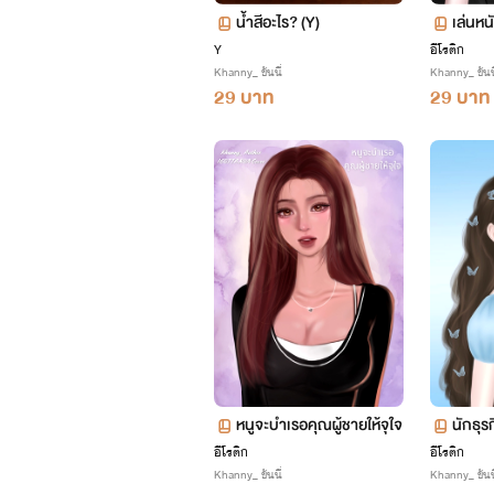
น้ำสีอะไร? (Y)
เล่นหน
Y
อีโรติก
Khanny_ ขันนี่
Khanny_ ขันนี
29 บาท
29 บาท
หนูจะบำเรอคุณผู้ชายให้จุใจ
นักธุร
อีโรติก
อีโรติก
Khanny_ ขันนี่
Khanny_ ขันนี