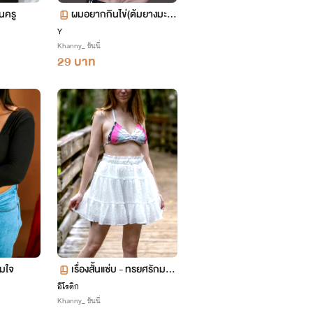
็นครู
ผมอยากกินไข่(ต้มยางมะตู
ม)ของคุณอา
Y
Khanny_ ขันนี่
29 บาท
ามใจ
เรื่องสั้นแซ่บ - ทรยศรักมาเ
ฟีย
อีโรติก
Khanny_ ขันนี่