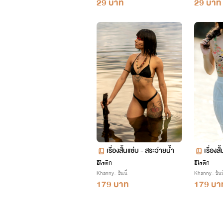
29 บาท
29 บาท
เรื่องสั้นแซ่บ - สระว่ายน้ำ
เรื่องส
อีโรติก
อีโรติก
Khanny_ ขันนี่
Khanny_ ขันนี
179 บาท
179 บา