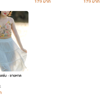
179 บาท
179 บาท
ั้นแซ่บ - ชายหาด
่
ท