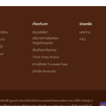
เกี่ยวกับเรา
ช่วยเหลือ
กเขียน
ธัญวลัยคือ?
บทความ
นโยบายการคุ้มครอง
ิยาย
FAQ
ข้อมูลส่วนบุคคล
ุ๊ก
เงื่อนไขและข้อตกลง
นุน
Third-Party Notice
ดาวน์โหลด Tunwalai Easy
(สำหรับ Android)
มัติ ผู้ดูแลเว็บไซต์แห่งนี้ไม่ได้เห็นด้วยและไม่ขอรับผิดชอบต่อข้อความใดๆ ทั้งสิ้น ดังนั้นผู้อ่าน
ที่ขัดต่อกฎหมายและศีลธรรม กรุณาแจ้งมาที่ tunwalai@ookbee.com เพื่อทีมงานจะได้ดำเนิน