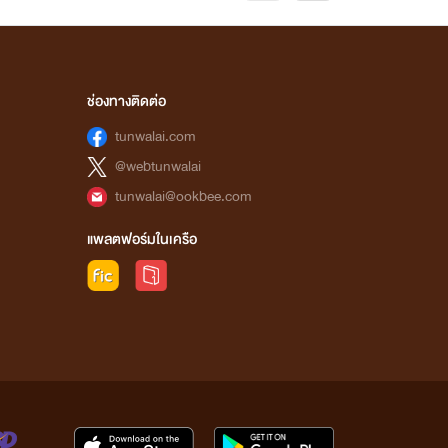
ช่องทางติดต่อ
tunwalai.com
@webtunwalai
tunwalai@ookbee.com
แพลตฟอร์มในเครือ