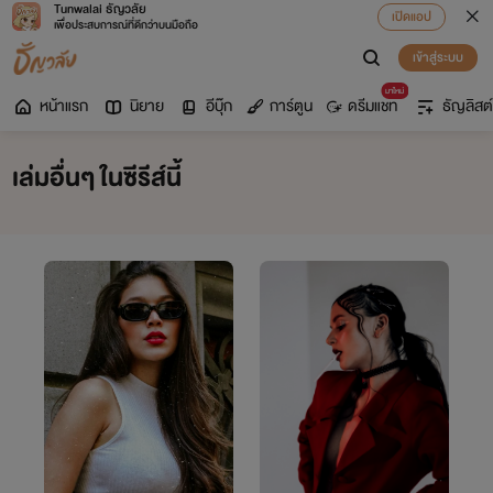
Tunwalai ธัญวลัย
เปิดแอป
เพื่อประสบการณ์ที่ดีกว่าบนมือถือ
เข้าสู่ระบบ
มาใหม่
หน้าแรก
นิยาย
อีบุ๊ก
การ์ตูน
ดรีมแชท
ธัญลิสต์
เล่มอื่นๆ ในซีรีส์นี้