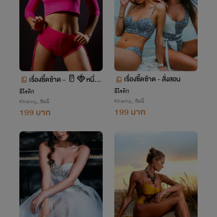
เรื่องซี้ดซ้าด - สั่งสอน
เรื่องซี้ดซ้าด - 🥛🍓หนึ่งข
วดที่ลืมเลือน
อีโรติก
อีโรติก
Khanny_ ขันนี่
Khanny_ ขันนี่
199 บาท
199 บาท