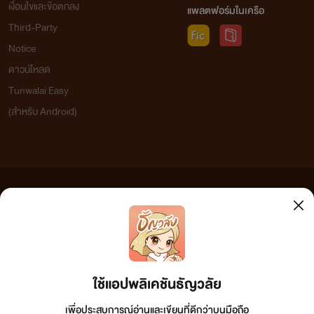
เงื่อนไขและข้อตกลง
แพลตฟอร์มในเครือ
Third-Party
Notice
ดาวน์โหลด
Tunwalai Easy
(สำหรับ Android)
ข้อความที่ท่านได้อ่านจากเว็บไซต์นี้เกิดจากการเขียนโดยสาธารณชนและเผยแพร่โดยอัตโนมัติ ผู้ดูแล
เว็บไซต์แห่งนี้ไม่ได้เห็นด้วยและไม่ขอรับผิดชอบต่อข้อความใดๆ ทั้งสิ้น ดังนั้นผู้อ่านทุกท่านโปรดใช้
วิจารณญาณในการกลั่นกรองด้วยตนเอง และหากท่านพบข้อความใดๆ ที่ขัดต่อกฎหมายและศีลธรรม
กรุณาแจ้งมาที่ tunwalai@ookbee.com เพื่อทีมงานจะได้ดำเนินการในทันที ทั้งนี้ ทางเว็บไซต์ขอสงวน
ลิขสิทธิ์ตามพระราชบัญญัติลิขสิทธิ์ (ฉบับเพิ่มเติม) พ.ศ.2558
ใช้แอปพลิเคชันธัญวลัย
เพื่อประสบการณ์อ่านและเขียนที่ดีกว่าบนมือถือ