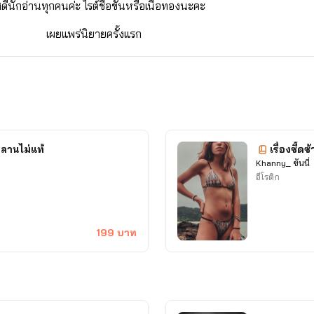
สดีนักอ่านทุกคนค่ะ ไรต์ชื่อขันหรือเนื้อทองนะคะ
เผยแพร่นิยายครั้งแรก
♔ 7 กุมภาพันธ์ 2557 ♕
•••รายนามปากกา•••
Khanny_ → Erotic
เด็กหญิงบัว ✘ Yuri
าหลานไม่แท้
เรื่องซี้ด
Khanny_ ขันนี่
เนื้อทองของแม่ ✔ Yaoi
อีโรติก
🌐 ช่องทางการติดต่อ 🌐
199 บาท
https://bio.link/khanny_
ฝากกดติดตาม เพจ Khanny ด้วยน้า~