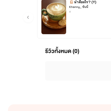
น้ำสีอะไร? (Y)
Khanny_ ขันนี่
Y
💚 รักนี้ลิขิตเองเหมือนฝัน
[THE END]
X
สายใส ๆ
❤️ ❌
งดอัป
❌ Playboy and Playgirl [On Air Now]
🩷
สีสวาท
ONS (PWP ชญ&Y)
[มี E-Book] X
สา
รีวิวทั้งหมด (0)
🌈 SET ซีรีส์ซิง 🤍
💙 เรื่องสั้นสยิว [เฉพาะ E-Book ❗️เท่านั้น❗️] 💜