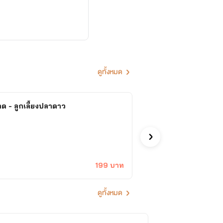
ดูทั้งหมด
ซ้าด - ลูกเลี้ยงปลาดาว
เ
Khann
อีโรต
199 บาท
ดูทั้งหมด