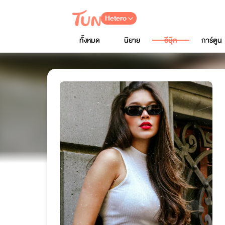
Hetero
ทั้งหมด
นิยาย
อีบุ๊ก
การ์ตูน