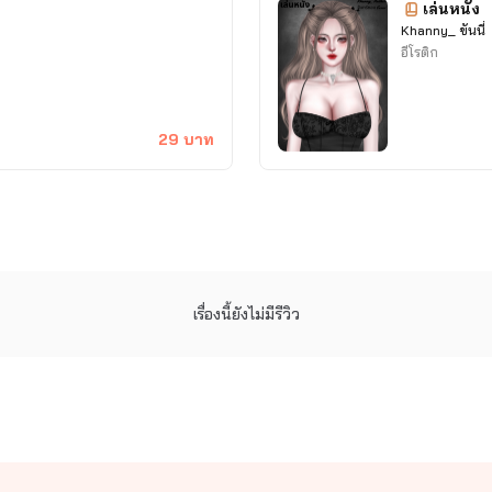
เล่นหนัง
Khanny_ ขันนี่
ฝากอุดหนุนนิยายด้วยน้า~
อีโรติก
 แกมปม
[มี E-Book] 💚
X
สายเล.วต้องทางนี้ ❤️
29 บาท
ยเสว 🔞 ต้องมาทางนี้นะคะ [On Air forever เผยแพร่ตลอดกาล] 🩷
เรื่องนี้ยังไม่มีรีวิว