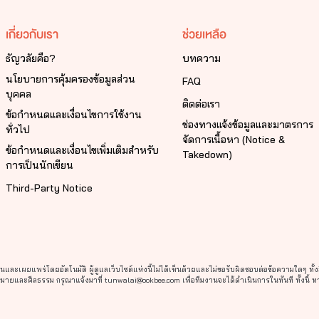
เกี่ยวกับเรา
ช่วยเหลือ
ธัญวลัยคือ?
บทความ
นโยบายการคุ้มครองข้อมูลส่วน
FAQ
บุคคล
ติดต่อเรา
ข้อกำหนดและเงื่อนไขการใช้งาน
ช่องทางแจ้งข้อมูลและมาตรการ
ทั่วไป
จัดการเนื้อหา (Notice &
ข้อกำหนดและเงื่อนไขเพิ่มเติมสำหรับ
Takedown)
การเป็นนักเขียน
Third-Party Notice
ละเผยแพร่โดยอัตโนมัติ ผู้ดูแลเว็บไซต์แห่งนี้ไม่ได้เห็นด้วยและไม่ขอรับผิดชอบต่อข้อความใดๆ ทั้ง
ยและศีลธรรม กรุณาแจ้งมาที่ tunwalai@ookbee.com เพื่อทีมงานจะได้ดำเนินการในทันที ทั้งนี้ ท