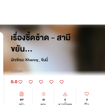
เรื่องซี้ดซ้าด - สามี
ขยัน...
นักเขียน:
Khanny_ ขันนี่
รักอีโรติก
0.0
317
12
0
0
หน้า
ตอน
ดาวน์โหลด
รีวิว