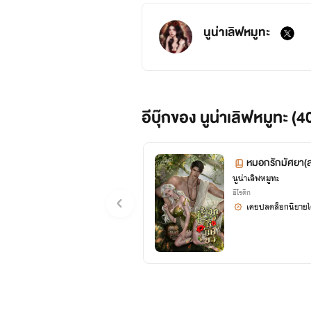
นูน่าเลิฟหมูทะ
อีบุ๊กของ นูน่าเลิฟหมูทะ (4
หมอกรักมัศยา(
นูน่าเลิฟหมูทะ
อีโรติก
เคยปลดล็อกนิยายได