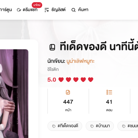
มาใหม่
การ์ตูน
ดรีมแชท
ธัญลิสต์
ค้นหา
ทีเด็ดของดี นาทีนี
นักเขียน:
นูน่าเลิฟหมูทะ
อีโรติก
5.0
447
41
หน้า
ตอน
#ทีเด็ดของดี
#บ้านนา
#ชนบ