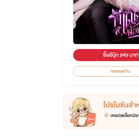
ซื้ออีบุ๊ก 249 บาท
ทดลองอ่าน
โปรโมชันสำหร
เคยปลดล็อกนิยา