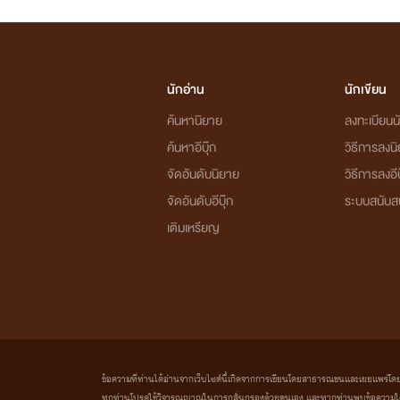
นักอ่าน
นักเขียน
ค้นหานิยาย
ลงทะเบียนนั
ค้นหาอีบุ๊ก
วิธีการลงน
จัดอันดับนิยาย
วิธีการลงอีบ
จัดอันดับอีบุ๊ก
ระบบสนับส
เติมเหรียญ
ข้อความที่ท่านได้อ่านจากเว็บไซต์นี้เกิดจากการเขียนโดยสาธารณชนและเผยแพร่โดยอัตโน
ทุกท่านโปรดใช้วิจารณญาณในการกลั่นกรองด้วยตนเอง และหากท่านพบข้อความใดๆ 