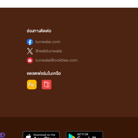
ช่องทางติดต่อ
tunwalai.com
@webtunwalai
tunwalai@ookbee.com
แพลตฟอร์มในเครือ