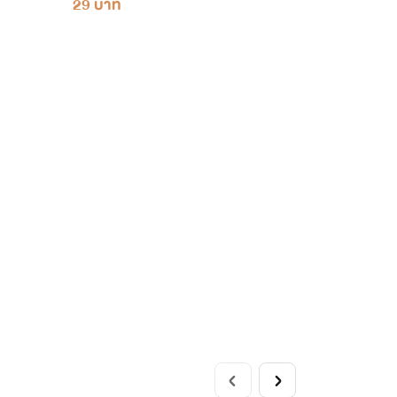
29 บาท