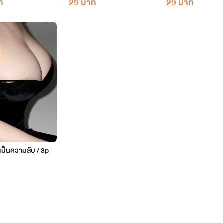
ท
29 บาท
29 บาท
เป็นความลับ / 3p