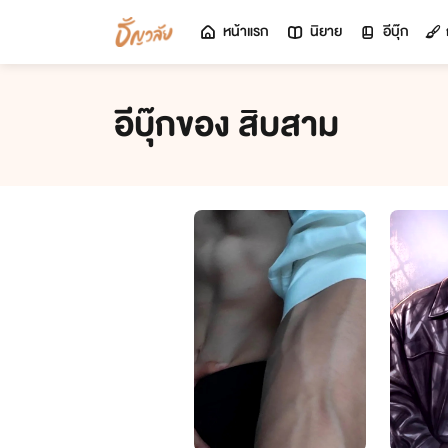
หน้าแรก
นิยาย
อีบุ๊ก
อีบุ๊กของ สิบสาม