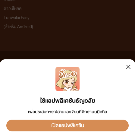
ดาวน์โหลด
Tunwalai Easy
(สำหรับ Android)
ข้อความที่ท่านได้อ่านจากเว็บไซต์นี้เกิดจากการเขียนโดยสาธารณชนและเผยแพร่โดยอัตโนมัติ ผู้ดูแล
เว็บไซต์แห่งนี้ไม่ได้เห็นด้วยและไม่ขอรับผิดชอบต่อข้อความใดๆ ทั้งสิ้น ดังนั้นผู้อ่านทุกท่านโปรดใช้
วิจารณญาณในการกลั่นกรองด้วยตนเอง และหากท่านพบข้อความใดๆ ที่ขัดต่อกฎหมายและศีลธรรม
กรุณาแจ้งมาที่ tunwalai@ookbee.com เพื่อทีมงานจะได้ดำเนินการในทันที ทั้งนี้ ทางเว็บไซต์ขอสงวน
ลิขสิทธิ์ตามพระราชบัญญัติลิขสิทธิ์ (ฉบับเพิ่มเติม) พ.ศ.2558
ใช้แอปพลิเคชันธัญวลัย
เพื่อประสบการณ์อ่านและเขียนที่ดีกว่าบนมือถือ
เปิดแอปพลิเคชัน