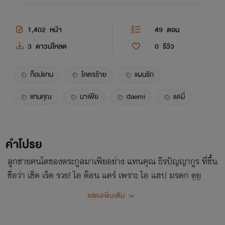
1,402
หน้า
49
ตอน
3
ดาวน์โหลด
0
รีวิว
ท็อปแทน
โคตรร้าย
แผนรัก
แทนคุณ
มาเฟีย
daemi
แดมี่
คำโปรย
ลูกชายคนโตของตระกูลมาเฟียอย่าง แทนคุณ ธีรปัญญากูร ที่ขึ้น
ชื่อว่า เชิ่ด เริ่ด รวย! ไอ ด๊อน แคร์ เพราะ ไอ แฮป มรดก ดูยู
โน้ววว~ มาตกหลุมรักกับนายแพทย์หนุ่มสุดหล่ออย่าง ท็อป
แสดงเพิ่มเติม
ทศวรรษ ที่แสนจะเย็นชา...