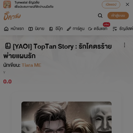
Tunwalai ธัญวลัย
เปิดแอป
เพื่อประสบการณ์ที่ดีกว่าบนมือถือ
เข้าสู่ระบบ
มาใหม่
หน้าแรก
นิยาย
อีบุ๊ก
การ์ตูน
ดรีมแชท
ธัญลิสต์
[YAOI] TopTan Story : รักโคตรร้าย
พ่ายแผนรัก
นักเขียน:
Tiara ME
Y
0.0