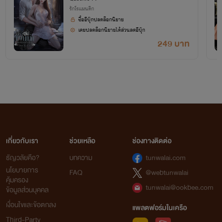
รักโรแมนติก
ซื้ออีบุ๊กปลดล็อกนิยาย
เคยปลดล็อกนิยายได้ส่วนลดอีบุ๊ก
249 บาท
เกี่ยวกับเรา
ช่วยเหลือ
ช่องทางติดต่อ
ธัญวลัยคือ?
บทความ
tunwalai.com
นโยบายการ
FAQ
@webtunwalai
คุ้มครอง
tunwalai@ookbee.com
ข้อมูลส่วนบุคคล
เงื่อนไขและข้อตกลง
แพลตฟอร์มในเครือ
Third-Party