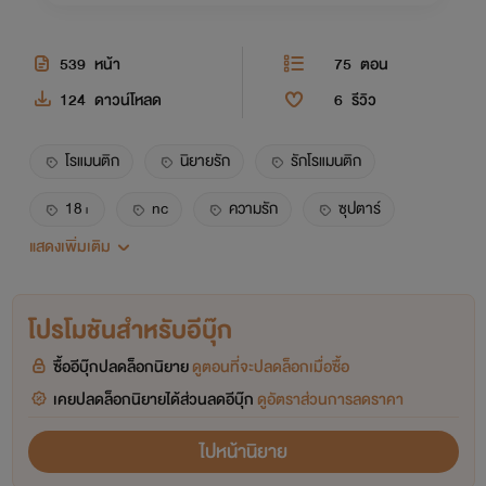
539
หน้า
75
ตอน
124
ดาวน์โหลด
6
รีวิว
โรแมนติก
นิยายรัก
รักโรแมนติก
18+
nc
ความรัก
ซุปตาร์
แสดงเพิ่มเติม
เมียลับ
behindthespotlight
อ่านฟรี
โปรโมชันสำหรับอีบุ๊ก
ซื้ออีบุ๊กปลดล็อกนิยาย
ดูตอนที่จะปลดล็อกเมื่อซื้อ
เคยปลดล็อกนิยายได้ส่วนลดอีบุ๊ก
ดูอัตราส่วนการลดราคา
ไปหน้านิยาย