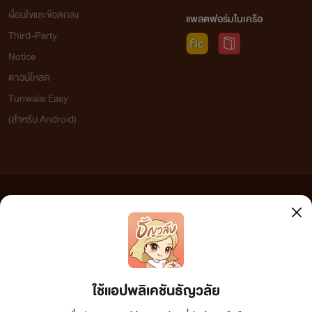
เงื่อนไขและข้อตกลง
แพลตฟอร์มในเครือ
Third-Party
Notice
ดาวน์โหลด
Tunwalai Easy
(สำหรับ Android)
ข้อความที่ท่านได้อ่านจากเว็บไซต์นี้เกิดจากการเขียนโดยสาธารณชนและเผยแพร่โดยอัตโนมัติ ผู้ดูแล
เว็บไซต์แห่งนี้ไม่ได้เห็นด้วยและไม่ขอรับผิดชอบต่อข้อความใดๆ ทั้งสิ้น ดังนั้นผู้อ่านทุกท่านโปรดใช้
วิจารณญาณในการกลั่นกรองด้วยตนเอง และหากท่านพบข้อความใดๆ ที่ขัดต่อกฎหมายและศีลธรรม
กรุณาแจ้งมาที่ tunwalai@ookbee.com เพื่อทีมงานจะได้ดำเนินการในทันที ทั้งนี้ ทางเว็บไซต์ขอสงวน
ลิขสิทธิ์ตามพระราชบัญญัติลิขสิทธิ์ (ฉบับเพิ่มเติม) พ.ศ.2558
ใช้แอปพลิเคชันธัญวลัย