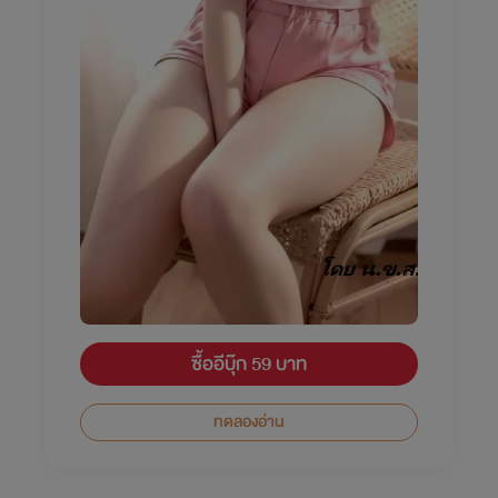
ซื้ออีบุ๊ก 59 บาท
ทดลองอ่าน