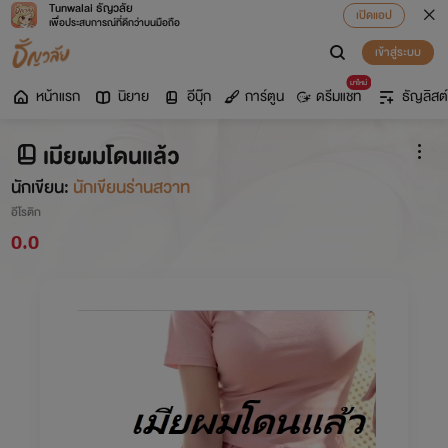
Tunwalai ธัญวลัย
เปิดแอป
เพื่อประสบการณ์ที่ดีกว่าบนมือถือ
เข้าสู่ระบบ
มาใหม่
หน้าแรก
นิยาย
อีบุ๊ก
การ์ตูน
ดรีมแชท
ธัญลิสต์
เมียผมโดนแล้ว
นักเขียน:
นักเขียนร่านสวาท
อีโรติก
0.0